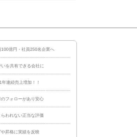
00億円・社員250名企業へ
がいを共有できる会社に
1年連続売上増加！！
輩のフォローがあり安心
とらわれない正当な評価
ブや昇格に実績を反映