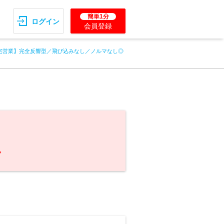
簡単1分
ログイン
会員登録
宅営業】完全反響型／飛び込みなし／ノルマなし◎
。