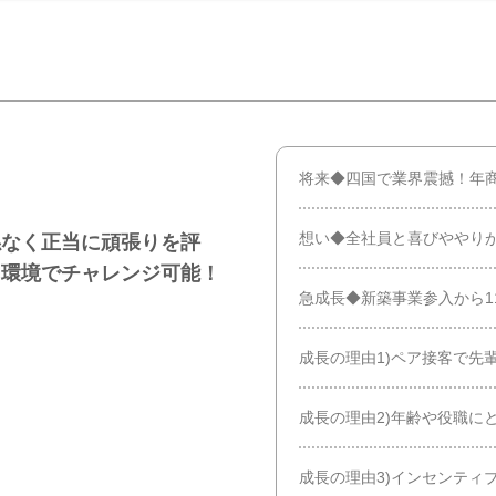
将来◆四国で業界震撼！年商1
想い◆全社員と喜びややり
係なく正当に頑張りを評
る環境でチャレンジ可能！
急成長◆新築事業参入から1
成長の理由1)ペア接客で先
成長の理由2)年齢や役職に
成長の理由3)インセンティ