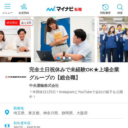
メニュー
会員登録
閲覧履歴
検索
締切間近
あと
2
日
完全土日祝休みで未経験OK★上場企業
グループの【総合職】
中央運輸株式会社
＊年間休日125日＊InstagramとYouTubeで会社の様子を公開
中！
勤務地
埼玉県、東京都、神奈川県、静岡県、大阪府
初年度年収
360万～568万円