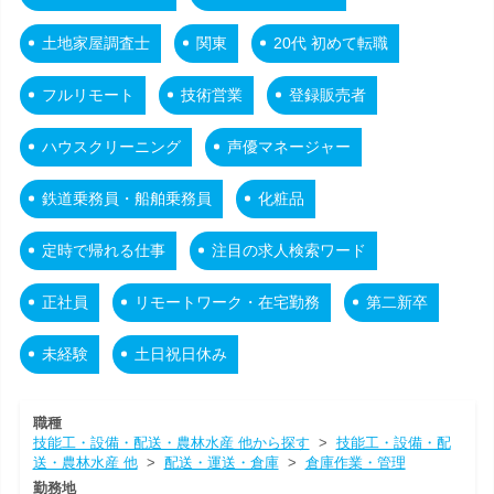
土地家屋調査士
関東
20代 初めて転職
フルリモート
技術営業
登録販売者
ハウスクリーニング
声優マネージャー
鉄道乗務員・船舶乗務員
化粧品
定時で帰れる仕事
注目の求人検索ワード
正社員
リモートワーク・在宅勤務
第二新卒
未経験
土日祝日休み
職種
技能工・設備・配送・農林水産 他から探す
>
技能工・設備・配
送・農林水産 他
>
配送・運送・倉庫
>
倉庫作業・管理
勤務地