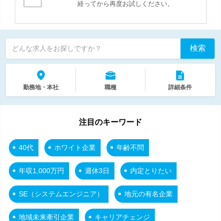
経ってから再度お試しください。
検索
どんな求人をお探しですか？
勤務地・本社
職種
詳細条件
注目のキーワード
40代
ホワイト企業
年齢不問
年収1,000万円
週休3日
内定とりたい
SE（システムエンジニア）
地元の有名企業
地域未来牽引企業
キャリアチェンジ