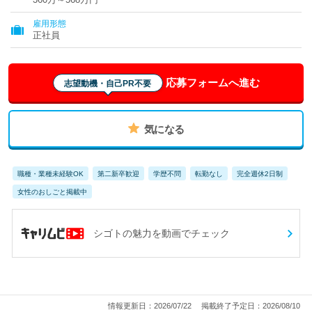
雇用形態
正社員
応募フォームへ進む
志望動機・自己PR不要
気になる
職種・業種未経験OK
第二新卒歓迎
学歴不問
転勤なし
完全週休2日制
女性のおしごと掲載中
シゴトの魅力を動画でチェック
情報更新日：2026/07/22
掲載終了予定日：2026/08/10