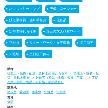
ハウスクリーニング
声優マネージャー
鉄道乗務員・船舶乗務員
化粧品
定時で帰れる仕事
注目の求人検索ワード
正社員
リモートワーク・在宅勤務
第二新卒
未経験
土日祝日休み
職種
技能工・設備・配送・農林水産 他から探す
>
技能工・設備・配
送・農林水産 他
>
技能工（整備・生産・製造・工事）
>
工場
生産・製造（食品・化粧品・医薬品系）
勤務地
埼玉県
愛知県
兵庫県
茨城県
滋賀県
業種
食品
特徴