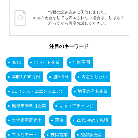
情報の読み込みに失敗しました。
画面の更新をしても表示されない場合は、しばらく
経ってから再度お試しください。
注目のキーワード
40代
ホワイト企業
年齢不問
年収1,000万円
週休3日
内定とりたい
SE（システムエンジニア）
地元の有名企業
地域未来牽引企業
キャリアチェンジ
土地家屋調査士
関東
20代 初めて転職
フルリモート
技術営業
登録販売者