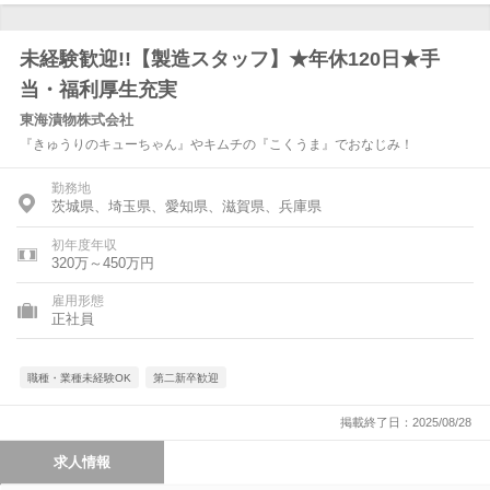
未経験歓迎!!【製造スタッフ】★年休120日★手
当・福利厚生充実
東海漬物株式会社
『きゅうりのキューちゃん』やキムチの『こくうま』でおなじみ！
勤務地
茨城県、埼玉県、愛知県、滋賀県、兵庫県
初年度年収
320万～450万円
雇用形態
正社員
職種・業種未経験OK
第二新卒歓迎
掲載終了日：2025/08/28
求人情報