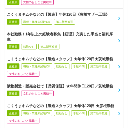
正社員
女性のおしごと掲載中
こくうまキムチなどの【製造】年休120日《豊橋マザー工場》
正社員
職種・業種未経験OK
第二新卒歓迎
本社勤務！1年以上の経験者募集【経理】充実した手当と福利厚
生
正社員
転勤なし
第二新卒歓迎
こくうまキムチなどの【製造スタッフ】★年休120日★茨城勤務
正社員
職種・業種未経験OK
転勤なし
学歴不問
第二新卒歓迎
女性のおしごと掲載中
漬物製造・販売会社で【品質保証】★年間休日120日／茨城勤務
正社員
女性のおしごと掲載中
こくうまキムチなどの【製造スタッフ】★年休120日 ★彦根勤務
正社員
職種・業種未経験OK
転勤なし
学歴不問
第二新卒歓迎
女性のおしごと掲載中