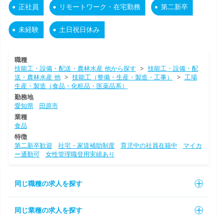
正社員
リモートワーク・在宅勤務
第二新卒
未経験
土日祝日休み
職種
技能工・設備・配送・農林水産 他から探す
>
技能工・設備・配
送・農林水産 他
>
技能工（整備・生産・製造・工事）
>
工場
生産・製造（食品・化粧品・医薬品系）
勤務地
愛知県
田原市
業種
食品
特徴
第二新卒歓迎
社宅・家賃補助制度
育児中の社員在籍中
マイカ
ー通勤可
女性管理職登用実績あり
同じ職種の求人を探す
同じ業種の求人を探す