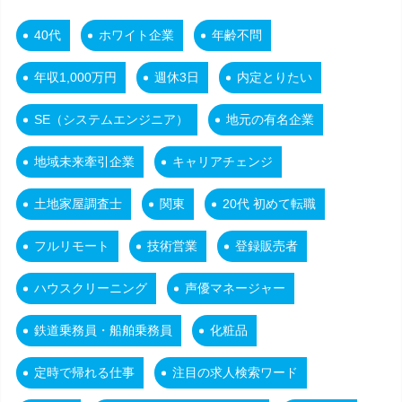
40代
ホワイト企業
年齢不問
年収1,000万円
週休3日
内定とりたい
SE（システムエンジニア）
地元の有名企業
地域未来牽引企業
キャリアチェンジ
土地家屋調査士
関東
20代 初めて転職
フルリモート
技術営業
登録販売者
ハウスクリーニング
声優マネージャー
鉄道乗務員・船舶乗務員
化粧品
定時で帰れる仕事
注目の求人検索ワード