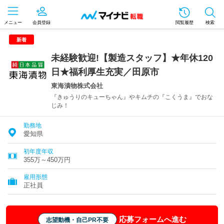
メニュー
会員登録
閲覧履歴
検索
新着
未経験歓迎!【製造スタッフ】★年休120
日★福利厚生充実／田原市
東海漬物株式会社
『きゅうりのキューちゃん』やキムチの『こくうま』でおな
じみ！
勤務地
愛知県
初年度年収
355万～450万円
雇用形態
正社員
応募フォームへ進む
志望動機・自己PR不要