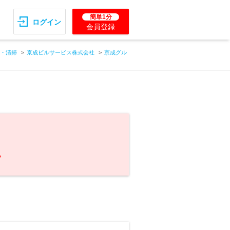
簡単1分
ログイン
会員登録
・清掃
京成ビルサービス株式会社
京成グル
。