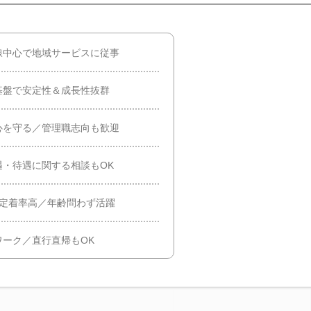
線中心で地域サービスに従事
基盤で安定性＆成長性抜群
心を守る／管理職志向も歓迎
・待遇に関する相談もOK
＆定着率高／年齢問わず活躍
ーク／直行直帰もOK