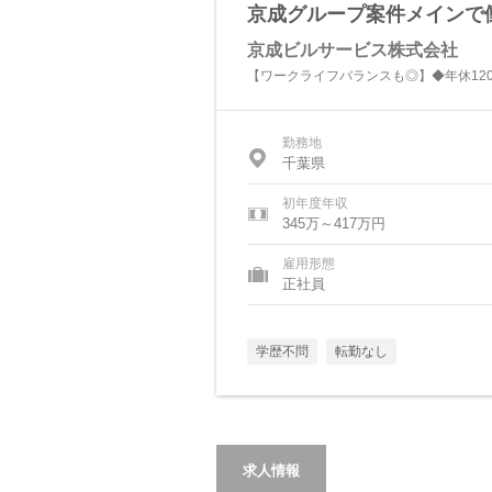
京成グループ案件メインで
京成ビルサービス株式会社
【ワークライフバランスも◎】◆年休12
勤務地
千葉県
初年度年収
345万～417万円
雇用形態
正社員
学歴不問
転勤なし
求人情報