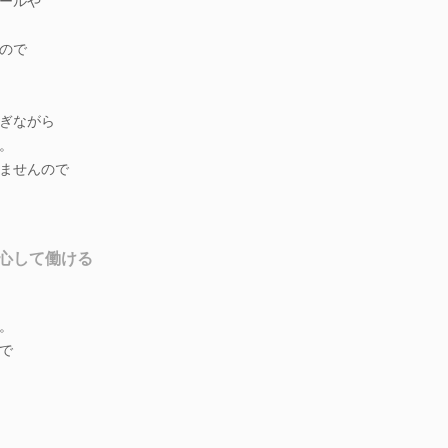
ールや
ので
ぎながら
。
ませんので
心して働ける
。
で