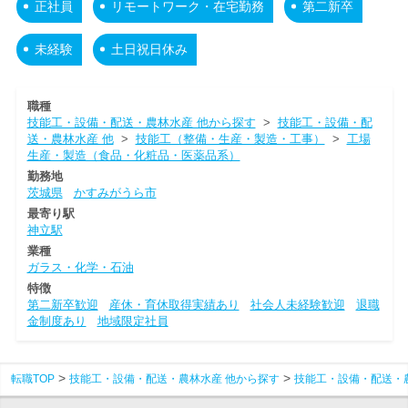
正社員
リモートワーク・在宅勤務
第二新卒
未経験
土日祝日休み
職種
技能工・設備・配送・農林水産 他から探す
>
技能工・設備・配
送・農林水産 他
>
技能工（整備・生産・製造・工事）
>
工場
生産・製造（食品・化粧品・医薬品系）
勤務地
茨城県
かすみがうら市
最寄り駅
神立駅
業種
ガラス・化学・石油
特徴
第二新卒歓迎
産休・育休取得実績あり
社会人未経験歓迎
退職
金制度あり
地域限定社員
転職TOP
技能工・設備・配送・農林水産 他から探す
技能工・設備・配送・