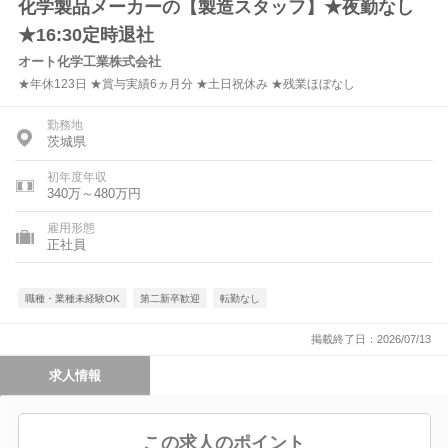
化学製品メーカーの【製造スタッフ】★夜勤なし
★16:30定時退社
オート化学工業株式会社
★年休123日 ★賞与実績6ヵ月分 ★土日祝休み ★残業ほぼなし
勤務地
茨城県
初年度年収
340万～480万円
雇用形態
正社員
職種・業種未経験OK
第二新卒歓迎
転勤なし
掲載終了日：2026/07/13
求人情報
この求人のポイント