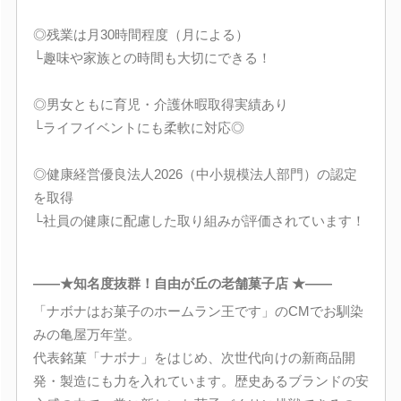
◎残業は月30時間程度（月による）
└趣味や家族との時間も大切にできる！
◎男女ともに育児・介護休暇取得実績あり
└ライフイベントにも柔軟に対応◎
◎健康経営優良法人2026（中小規模法人部門）の認定
を取得
└社員の健康に配慮した取り組みが評価されています！
――★知名度抜群！自由が丘の老舗菓子店 ★――
「ナボナはお菓子のホームラン王です」のCMでお馴染
みの亀屋万年堂。
代表銘菓「ナボナ」をはじめ、次世代向けの新商品開
発・製造にも力を入れています。歴史あるブランドの安