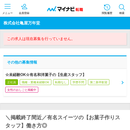
メニュー
会員登録
閲覧履歴
検索
株式会社亀屋万年堂
この求人は現在募集を行っていません。
その他の募集情報
☆未経験OK☆有名和洋菓子の【生産スタッフ】
正社員
職種・業種未経験OK
転勤なし
学歴不問
第二新卒歓迎
女性のおしごと掲載中
＼掲載終了間近／有名スイーツの【お菓子作りス
タッフ】働き方◎