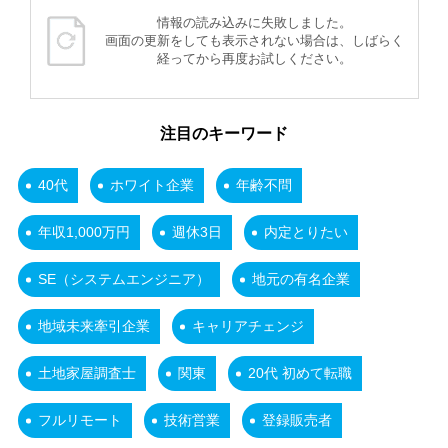
情報の読み込みに失敗しました。
画面の更新をしても表示されない場合は、しばらく
経ってから再度お試しください。
注目のキーワード
40代
ホワイト企業
年齢不問
年収1,000万円
週休3日
内定とりたい
SE（システムエンジニア）
地元の有名企業
地域未来牽引企業
キャリアチェンジ
土地家屋調査士
関東
20代 初めて転職
フルリモート
技術営業
登録販売者