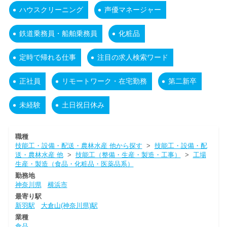
ハウスクリーニング
声優マネージャー
鉄道乗務員・船舶乗務員
化粧品
定時で帰れる仕事
注目の求人検索ワード
正社員
リモートワーク・在宅勤務
第二新卒
未経験
土日祝日休み
職種
技能工・設備・配送・農林水産 他から探す
>
技能工・設備・配
送・農林水産 他
>
技能工（整備・生産・製造・工事）
>
工場
生産・製造（食品・化粧品・医薬品系）
勤務地
神奈川県
横浜市
最寄り駅
新羽駅
大倉山(神奈川県)駅
業種
食品