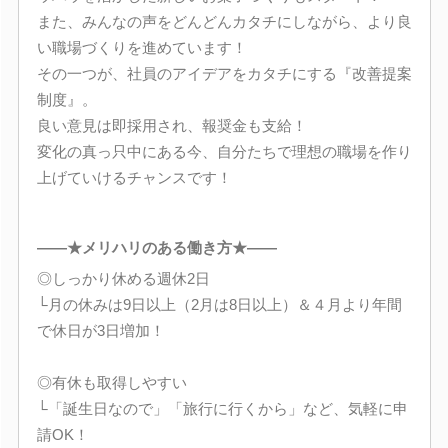
また、みんなの声をどんどんカタチにしながら、より良
い職場づくりを進めています！
その一つが、社員のアイデアをカタチにする『改善提案
制度』。
良い意見は即採用され、報奨金も支給！
変化の真っ只中にある今、自分たちで理想の職場を作り
上げていけるチャンスです！
――★メリハリのある働き方★――
◎しっかり休める週休2日
└月の休みは9日以上（2月は8日以上）＆４月より年間
で休日が3日増加！
◎有休も取得しやすい
└「誕生日なので」「旅行に行くから」など、気軽に申
請OK！