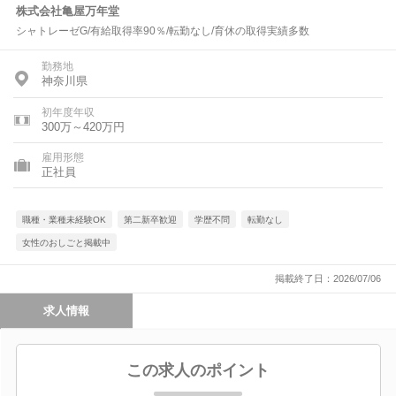
株式会社亀屋万年堂
シャトレーゼG/有給取得率90％/転勤なし/育休の取得実績多数
勤務地
神奈川県
初年度年収
300万～420万円
雇用形態
正社員
職種・業種未経験OK
第二新卒歓迎
学歴不問
転勤なし
女性のおしごと掲載中
掲載終了日：2026/07/06
求人情報
この求人のポイント