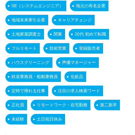
SE（システムエンジニア）
地元の有名企業
地域未来牽引企業
キャリアチェンジ
土地家屋調査士
関東
20代 初めて転職
フルリモート
技術営業
登録販売者
ハウスクリーニング
声優マネージャー
鉄道乗務員・船舶乗務員
化粧品
定時で帰れる仕事
注目の求人検索ワード
正社員
リモートワーク・在宅勤務
第二新卒
未経験
土日祝日休み