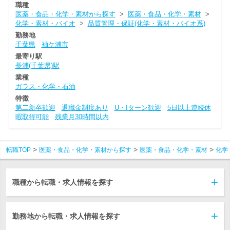
職種
医薬・食品・化学・素材から探す
>
医薬・食品・化学・素材
>
化学・素材・バイオ
>
品質管理・保証(化学・素材・バイオ系)
勤務地
千葉県
袖ケ浦市
最寄り駅
長浦(千葉県)駅
業種
ガラス・化学・石油
特徴
第二新卒歓迎
退職金制度あり
U・Iターン歓迎
5日以上連続休
暇取得可能
残業月30時間以内
転職TOP
医薬・食品・化学・素材から探す
医薬・食品・化学・素材
化学
職種から転職・求人情報を探す
勤務地から転職・求人情報を探す