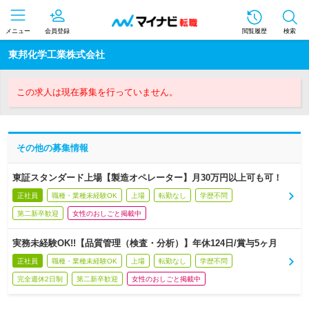
メニュー
会員登録
閲覧履歴
検索
東邦化学工業株式会社
この求人は現在募集を行っていません。
その他の募集情報
東証スタンダード上場【製造オペレーター】月30万円以上可も可！
正社員
職種・業種未経験OK
上場
転勤なし
学歴不問
第二新卒歓迎
女性のおしごと掲載中
実務未経験OK!!【品質管理（検査・分析）】年休124日/賞与5ヶ月
正社員
職種・業種未経験OK
上場
転勤なし
学歴不問
完全週休2日制
第二新卒歓迎
女性のおしごと掲載中