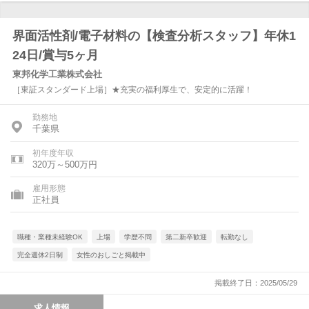
界面活性剤/電子材料の【検査分析スタッフ】年休1
24日/賞与5ヶ月
東邦化学工業株式会社
［東証スタンダード上場］★充実の福利厚生で、安定的に活躍！
勤務地
千葉県
初年度年収
320万～500万円
雇用形態
正社員
職種・業種未経験OK
上場
学歴不問
第二新卒歓迎
転勤なし
完全週休2日制
女性のおしごと掲載中
掲載終了日：2025/05/29
求人情報