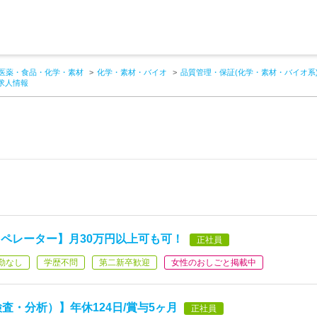
医薬・食品・化学・素材
化学・素材・バイオ
品質管理・保証(化学・素材・バイオ系
求人情報
ペレーター】月30万円以上可も可！
正社員
勤なし
学歴不問
第二新卒歓迎
女性のおしごと掲載中
検査・分析）】年休124日/賞与5ヶ月
正社員