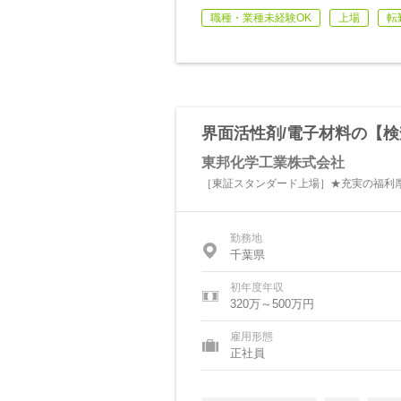
職種・業種未経験OK
上場
転
界面活性剤/電子材料の【検
東邦化学工業株式会社
［東証スタンダード上場］★充実の福利
勤務地
千葉県
初年度年収
320万～500万円
雇用形態
正社員