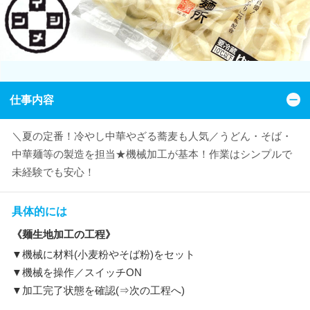
仕事内容
＼夏の定番！冷やし中華やざる蕎麦も人気／うどん・そば・
中華麺等の製造を担当★機械加工が基本！作業はシンプルで
未経験でも安心！
具体的には
《麺生地加工の工程》
▼機械に材料(小麦粉やそば粉)をセット
▼機械を操作／スイッチON
▼加工完了状態を確認(⇒次の工程へ)