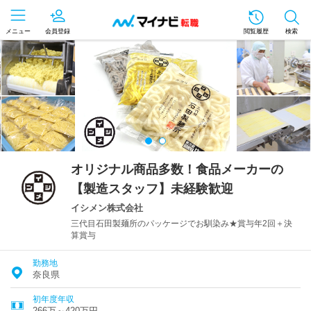
メニュー
会員登録
閲覧履歴
検索
オリジナル商品多数！食品メーカーの
【製造スタッフ】未経験歓迎
イシメン株式会社
三代目石田製麺所のパッケージでお馴染み★賞与年2回＋決
算賞与
勤務地
奈良県
初年度年収
266万～420万円