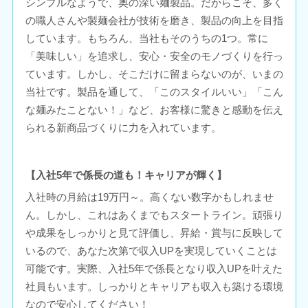
シンプルなようで、奥の深い麺製品。だからこそ、多く
の職人さんや製麺会社が技術を磨き、製品の向上を目指
しています。もちろん、当社もそのうちの1つ。常に
「美味しい」を追求し、安心・安全のモノづくりを行っ
ています。しかし、そこだけに留まらないのが、いまの
当社です。製品を通して、「このスタイルいい」「こん
な麺みたことない！」など、お客様に驚きと感動を伝え
られる新商品づくりに力を入れています。
【入社5年で係長の道も！キャリアが輝く】
入社時の月給は19万円～。高くない数字かもしれませ
ん。しかし、これはあくまでもスタートライン。頑張り
や成果をしっかりと見て評価し、昇給・賞与に反映して
いるので、あなた次第で収入UPを実現していくことは
可能です。実際、入社5年で係長となり収入UPを叶えた
社員もいます。しっかりとキャリアも収入も築ける環境
なので安心してください！