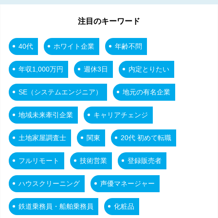
注目のキーワード
40代
ホワイト企業
年齢不問
年収1,000万円
週休3日
内定とりたい
SE（システムエンジニア）
地元の有名企業
地域未来牽引企業
キャリアチェンジ
土地家屋調査士
関東
20代 初めて転職
フルリモート
技術営業
登録販売者
ハウスクリーニング
声優マネージャー
鉄道乗務員・船舶乗務員
化粧品