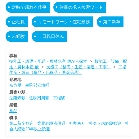
定時で帰れる仕事
注目の求人検索ワード
正社員
リモートワーク・在宅勤務
第二新卒
未経験
土日祝日休み
職種
技能工・設備・配送・農林水産 他から探す
>
技能工・設備・配
送・農林水産 他
>
技能工（整備・生産・製造・工事）
>
工場
生産・製造（食品・化粧品・医薬品系）
勤務地
奈良県
生駒郡安堵町
最寄り駅
法隆寺駅
佐味田川駅
平端駅
業種
食品
特徴
第二新卒歓迎
業界経験者優遇
社割あり
社会人未経験歓迎
社
会人経験20年以上歓迎