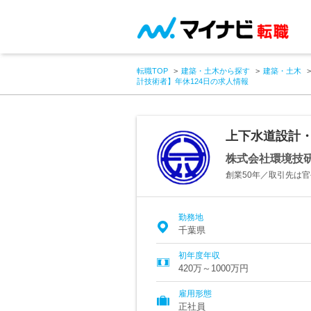
転職TOP
建築・土木から探す
建築・土木
計技術者】年休124日の求人情報
上下水道設計・
株式会社環境技
創業50年／取引先は
勤務地
千葉県
初年度年収
420万～1000万円
雇用形態
正社員