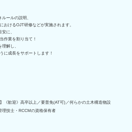
きルールの説明、
におけるOJT研修などが実施されます。
目安に、
当作業を割り当て！
を理解し、
うに成長をサポートします！
】《歓迎》高卒以上／要普免(AT可)／何らかの土木構造物設
管理技士・RCCMの資格保有者