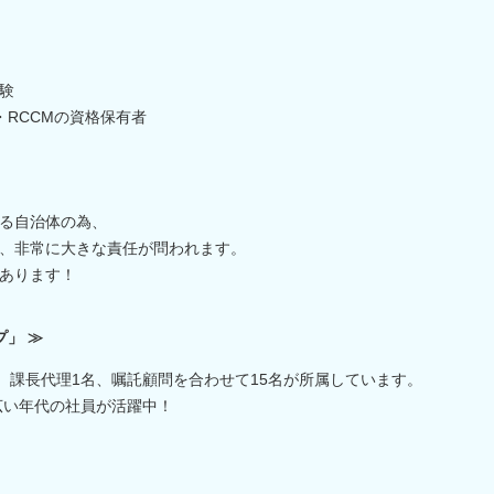
験
・RCCMの資格保有者
る自治体の為、
、非常に大きな責任が問われます。
あります！
プ」 ≫
名、課長代理1名、嘱託顧問を合わせて15名が所属しています。
広い年代の社員が活躍中！