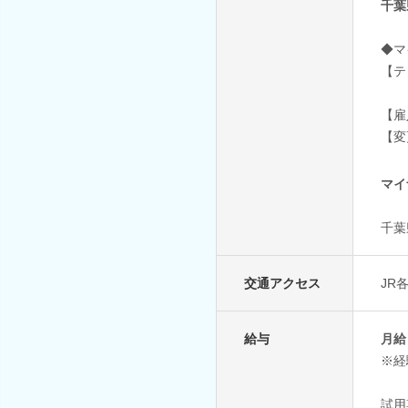
千葉
◆マ
【テ
【雇
【変
マイ
千葉
交通アクセス
JR
給与
月給
※経
試用