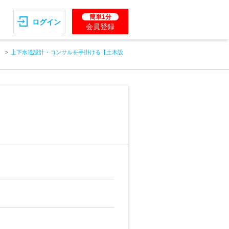
簡単1分
ログイン
会員登録
ト
上下水道設計・コンサルを手掛ける【土木設