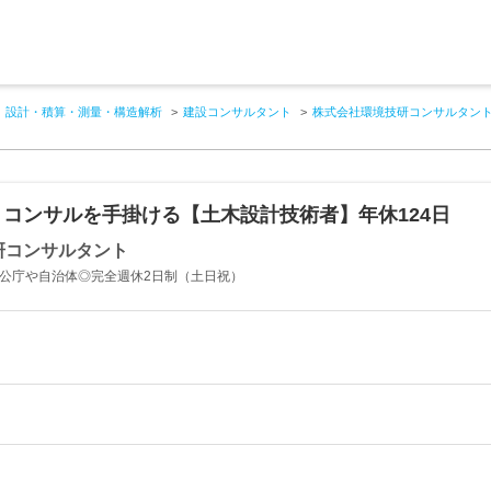
設計・積算・測量・構造解析
建設コンサルタント
株式会社環境技研コンサルタン
コンサルを手掛ける【土木設計技術者】年休124日
研コンサルタント
官公庁や自治体◎完全週休2日制（土日祝）