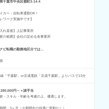
県千葉市中央区都町3-14-4
イカー・自転車通勤OK！
レワーク実施中です】
入れ直後】上記事業所
更の範囲】会社の定める各事業所
ナビ転職の勤務地区分では…
県
各線「千葉駅」or京成電鉄「京成千葉駅」よりバスで13分
 280,000円～＋諸手当
験・スキル・年齢を考慮の上、優遇します。
期間：3ヶ月（※期間中の待遇に変動なし）