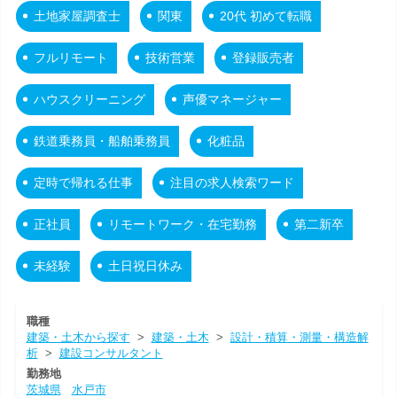
土地家屋調査士
関東
20代 初めて転職
フルリモート
技術営業
登録販売者
ハウスクリーニング
声優マネージャー
鉄道乗務員・船舶乗務員
化粧品
定時で帰れる仕事
注目の求人検索ワード
正社員
リモートワーク・在宅勤務
第二新卒
未経験
土日祝日休み
職種
建築・土木から探す
>
建築・土木
>
設計・積算・測量・構造解
析
>
建設コンサルタント
勤務地
茨城県
水戸市