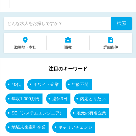
検索
どんな求人をお探しですか？
勤務地・本社
職種
詳細条件
注目のキーワード
40代
ホワイト企業
年齢不問
年収1,000万円
週休3日
内定とりたい
SE（システムエンジニア）
地元の有名企業
地域未来牽引企業
キャリアチェンジ