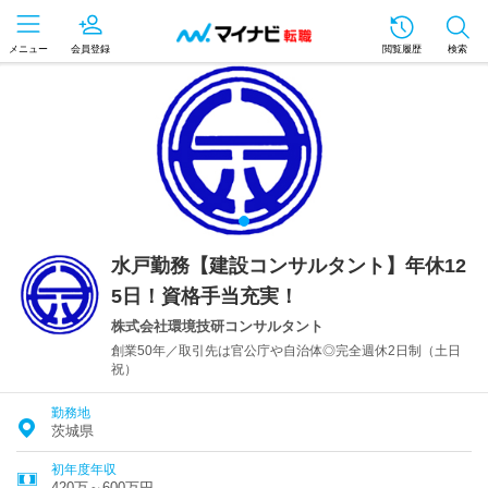
メニュー
会員登録
閲覧履歴
検索
水戸勤務【建設コンサルタント】年休12
5日！資格手当充実！
株式会社環境技研コンサルタント
創業50年／取引先は官公庁や自治体◎完全週休2日制（土日
祝）
勤務地
茨城県
初年度年収
420万～600万円