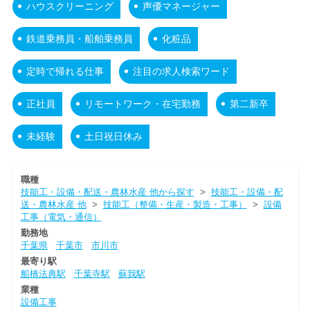
ハウスクリーニング
声優マネージャー
鉄道乗務員・船舶乗務員
化粧品
定時で帰れる仕事
注目の求人検索ワード
正社員
リモートワーク・在宅勤務
第二新卒
未経験
土日祝日休み
職種
技能工・設備・配送・農林水産 他から探す
>
技能工・設備・配
送・農林水産 他
>
技能工（整備・生産・製造・工事）
>
設備
工事（電気・通信）
勤務地
千葉県
千葉市
市川市
最寄り駅
船橋法典駅
千葉寺駅
蘇我駅
業種
設備工事