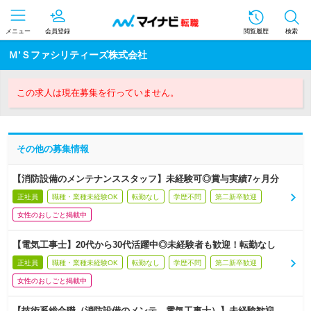
メニュー
会員登録
閲覧履歴
検索
Ｍ’Ｓファシリティーズ株式会社
この求人は現在募集を行っていません。
その他の募集情報
【消防設備のメンテナンススタッフ】未経験可◎賞与実績7ヶ月分
正社員
職種・業種未経験OK
転勤なし
学歴不問
第二新卒歓迎
女性のおしごと掲載中
【電気工事士】20代から30代活躍中◎未経験者も歓迎！転勤なし
正社員
職種・業種未経験OK
転勤なし
学歴不問
第二新卒歓迎
女性のおしごと掲載中
【技術系総合職（消防設備のメンテ、電気工事士）】未経験歓迎