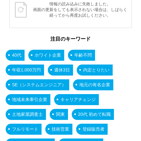
情報の読み込みに失敗しました。
画面の更新をしても表示されない場合は、しばらく
経ってから再度お試しください。
注目のキーワード
40代
ホワイト企業
年齢不問
年収1,000万円
週休3日
内定とりたい
SE（システムエンジニア）
地元の有名企業
地域未来牽引企業
キャリアチェンジ
土地家屋調査士
関東
20代 初めて転職
フルリモート
技術営業
登録販売者