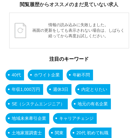
閲覧履歴からオススメのまだ見ていない求人
情報の読み込みに失敗しました。
画面の更新をしても表示されない場合は、しばらく
経ってから再度お試しください。
注目のキーワード
40代
ホワイト企業
年齢不問
年収1,000万円
週休3日
内定とりたい
SE（システムエンジニア）
地元の有名企業
地域未来牽引企業
キャリアチェンジ
土地家屋調査士
関東
20代 初めて転職