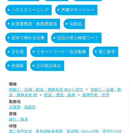
ハウスクリーニング
声優マネージャー
鉄道乗務員・船舶乗務員
化粧品
定時で帰れる仕事
注目の求人検索ワード
正社員
リモートワーク・在宅勤務
第二新卒
未経験
土日祝日休み
職種
技能工・設備・配送・農林水産 他から探す
>
技能工・設備・配
送・農林水産 他
>
配送・運送・倉庫
>
倉庫作業・管理
勤務地
兵庫県
淡路市
業種
旅行・観光
特徴
第二新卒歓迎
業界経験者優遇
電話問い合わせOK
育児中の社