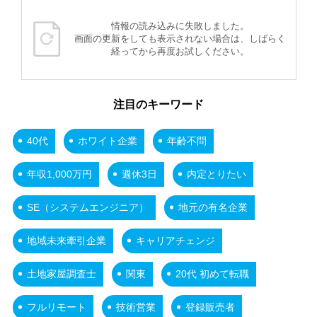
情報の読み込みに失敗しました。
画面の更新をしても表示されない場合は、しばらく
経ってから再度お試しください。
注目のキーワード
40代
ホワイト企業
年齢不問
年収1,000万円
週休3日
内定とりたい
SE（システムエンジニア）
地元の有名企業
地域未来牽引企業
キャリアチェンジ
土地家屋調査士
関東
20代 初めて転職
フルリモート
技術営業
登録販売者