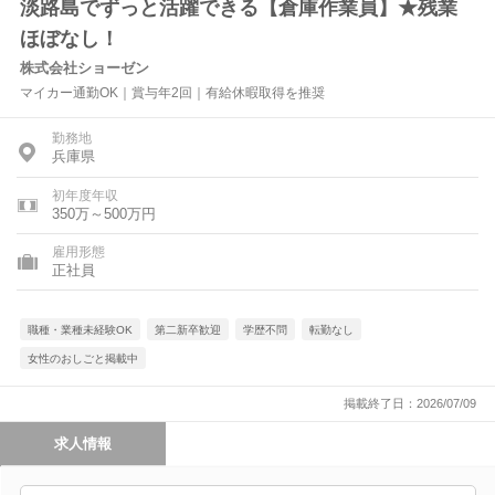
淡路島でずっと活躍できる【倉庫作業員】★残業
ほぼなし！
株式会社ショーゼン
マイカー通勤OK｜賞与年2回｜有給休暇取得を推奨
勤務地
兵庫県
初年度年収
350万～500万円
雇用形態
正社員
職種・業種未経験OK
第二新卒歓迎
学歴不問
転勤なし
女性のおしごと掲載中
掲載終了日：2026/07/09
求人情報