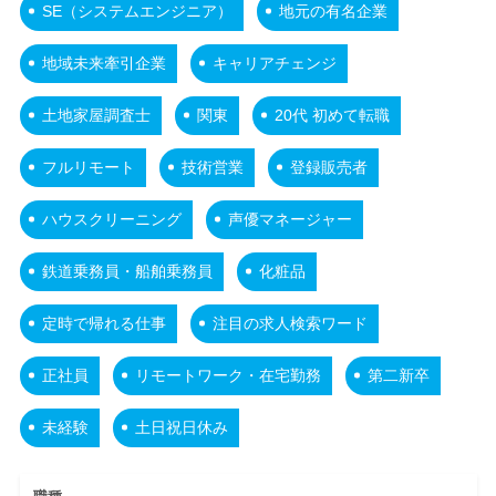
SE（システムエンジニア）
地元の有名企業
地域未来牽引企業
キャリアチェンジ
土地家屋調査士
関東
20代 初めて転職
フルリモート
技術営業
登録販売者
ハウスクリーニング
声優マネージャー
鉄道乗務員・船舶乗務員
化粧品
定時で帰れる仕事
注目の求人検索ワード
正社員
リモートワーク・在宅勤務
第二新卒
未経験
土日祝日休み