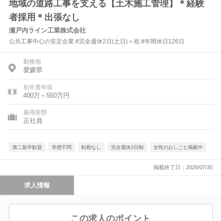
地域の道路工事を支える【土木施工管理】＊経験
者採用＊出張なし
瀬戸内ライン工業株式会社
公共工事中心の安定企業 #完全週休2日(土日)＋祝 #年間休日126日
勤務地
愛媛県
初年度年収
400万～550万円
雇用形態
正社員
第二新卒歓迎
学歴不問
転勤なし
完全週休2日制
女性のおしごと掲載中
掲載終了日：2026/07/30
求人情報
この求人のポイント