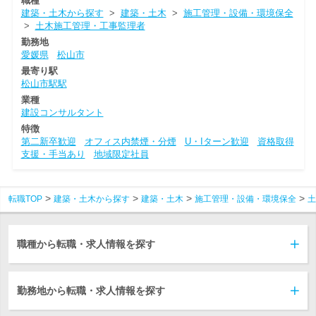
職種
建築・土木から探す
>
建築・土木
>
施工管理・設備・環境保全
>
土木施工管理・工事監理者
勤務地
愛媛県
松山市
最寄り駅
松山市駅駅
業種
建設コンサルタント
特徴
第二新卒歓迎
オフィス内禁煙・分煙
U・Iターン歓迎
資格取得
支援・手当あり
地域限定社員
転職TOP
建築・土木から探す
建築・土木
施工管理・設備・環境保全
土
職種から転職・求人情報を探す
勤務地から転職・求人情報を探す