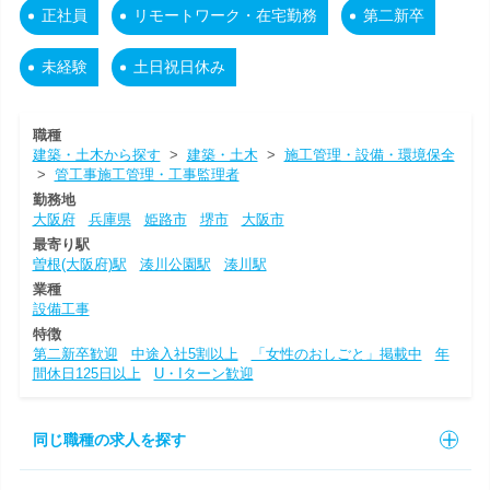
正社員
リモートワーク・在宅勤務
第二新卒
未経験
土日祝日休み
職種
建築・土木から探す
>
建築・土木
>
施工管理・設備・環境保全
>
管工事施工管理・工事監理者
勤務地
大阪府
兵庫県
姫路市
堺市
大阪市
最寄り駅
曽根(大阪府)駅
湊川公園駅
湊川駅
業種
設備工事
特徴
第二新卒歓迎
中途入社5割以上
「女性のおしごと」掲載中
年
間休日125日以上
U・Iターン歓迎
同じ職種の求人を探す