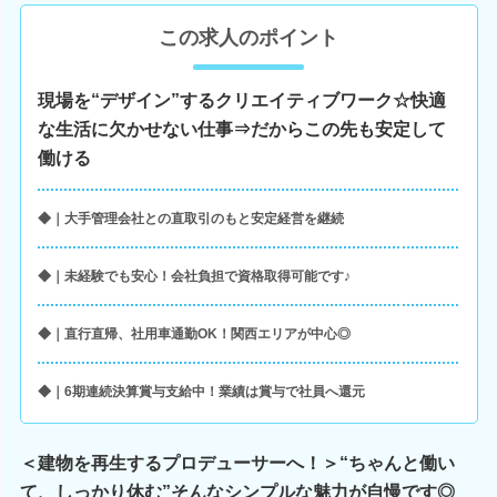
この求人のポイント
現場を“デザイン”するクリエイティブワーク☆快適
な生活に欠かせない仕事⇒だからこの先も安定して
働ける
◆｜大手管理会社との直取引のもと安定経営を継続
◆｜未経験でも安心！会社負担で資格取得可能です♪
◆｜直行直帰、社用車通勤OK！関西エリアが中心◎
◆｜6期連続決算賞与支給中！業績は賞与で社員へ還元
＜建物を再生するプロデューサーへ！＞“ちゃんと働い
て、しっかり休む”そんなシンプルな魅力が自慢です◎