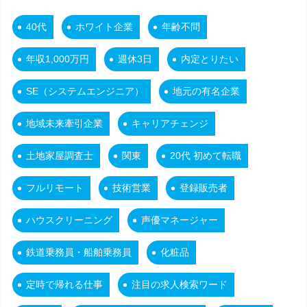
40代
ホワイト企業
年齢不問
年収1,000万円
週休3日
内定とりたい
SE（システムエンジニア）
地元の有名企業
地域未来牽引企業
キャリアチェンジ
土地家屋調査士
関東
20代 初めて転職
フルリモート
技術営業
登録販売者
ハウスクリーニング
声優マネージャー
鉄道乗務員・船舶乗務員
化粧品
定時で帰れる仕事
注目の求人検索ワード