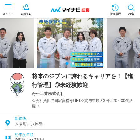
メニュー
会員登録
閲覧履歴
検索
将来のジブンに誇れるキャリアを！【進
行管理】◎未経験歓迎
丹生工業株式会社
☆会社負担で国家資格をGET☆賞与年最大3回☆20～30代活
躍中
勤務地
大阪府、兵庫県
初年度年収
340万～550万円