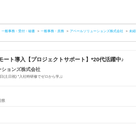
一般事務・受付・秘書
一般事務・庶務
アベールソリューションズ株式会社
未経
モート導入【プロジェクトサポート】*20代活躍中♪
ーションズ株式会社
2日(土日祝) *入社時研修でゼロから学ぶ
川県