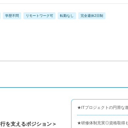
学歴不問
リモートワーク可
転勤なし
完全週休2日制
★ITプロジェクトの円滑な
★研修体制充実◎資格取得も
進行を支えるポジション＞