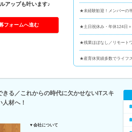
キルアップも叶います♪
★未経験歓迎！メンバーの半
募フォームへ進む
★土日祝休み・年休124日
★残業ほぼなし／リモートワ
★産育休実績多数でライフ
できる／これからの時代に欠かせないITスキ
い人材へ！
▼会社について