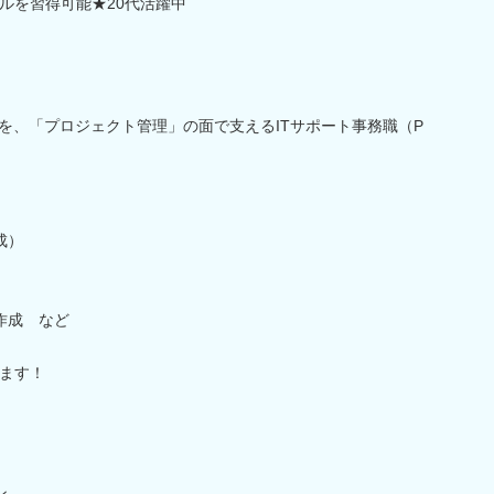
ルを習得可能★20代活躍中
営を、「プロジェクト管理」の面で支えるITサポート事務職（P
成）
作成 など
ます！
ン