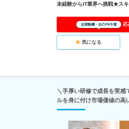
未経験からIT業界へ挑戦★ス
応
志望動機・自己PR不要
気になる
＼手厚い研修で成長を実感
ルを身に付け市場価値の高