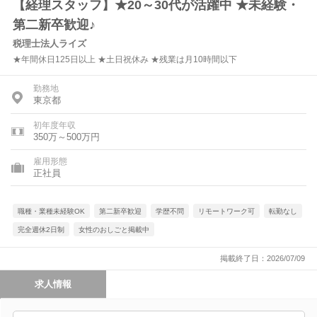
【経理スタッフ】★20～30代が活躍中 ★未経験・
第二新卒歓迎♪
税理士法人ライズ
★年間休日125日以上 ★土日祝休み ★残業は月10時間以下
勤務地
東京都
初年度年収
350万～500万円
雇用形態
正社員
職種・業種未経験OK
第二新卒歓迎
学歴不問
リモートワーク可
転勤なし
完全週休2日制
女性のおしごと掲載中
掲載終了日：2026/07/09
求人情報