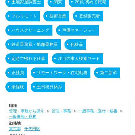
土地家屋調査士
関東
20代 初めて転職
フルリモート
技術営業
登録販売者
ハウスクリーニング
声優マネージャー
鉄道乗務員・船舶乗務員
化粧品
定時で帰れる仕事
注目の求人検索ワード
正社員
リモートワーク・在宅勤務
第二新卒
未経験
土日祝日休み
職種
管理・事務から探す
>
管理・事務
>
一般事務・受付・秘書
>
一般事務・庶務
勤務地
東京都
千代田区