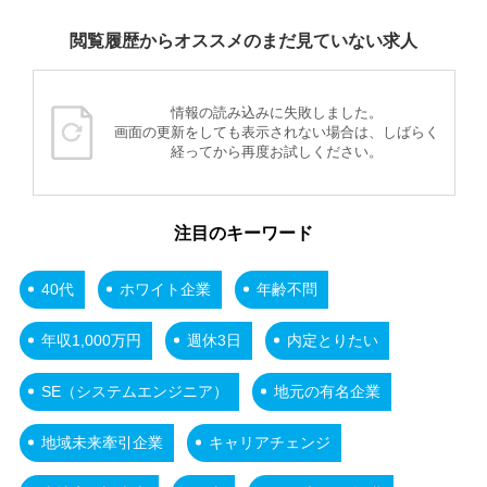
閲覧履歴からオススメのまだ見ていない求人
情報の読み込みに失敗しました。
画面の更新をしても表示されない場合は、しばらく
経ってから再度お試しください。
注目のキーワード
40代
ホワイト企業
年齢不問
年収1,000万円
週休3日
内定とりたい
SE（システムエンジニア）
地元の有名企業
地域未来牽引企業
キャリアチェンジ