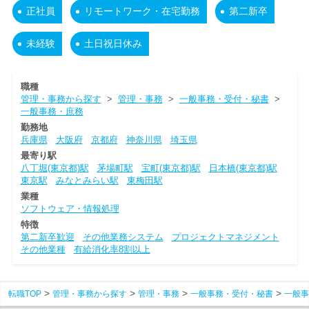
正社員
リモートワーク・在宅勤務
第二新卒
未経験
土日祝日休み
職種
管理・事務から探す
>
管理・事務
>
一般事務・受付・秘書
>
一般事務・庶務
勤務地
兵庫県
大阪府
京都府
神奈川県
埼玉県
最寄り駅
八丁堀(東京都)駅
茅場町駅
宝町(東京都)駅
日本橋(東京都)駅
東京駅
みなとみらい駅
東梅田駅
業種
ソフトウェア・情報処理
特徴
第二新卒歓迎
その他業務システム
プロジェクトマネジメント
その他業種
有給消化率8割以上
転職TOP
管理・事務から探す
管理・事務
一般事務・受付・秘書
一般事