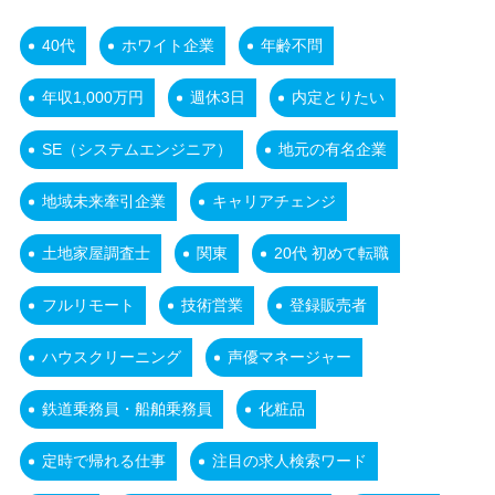
40代
ホワイト企業
年齢不問
年収1,000万円
週休3日
内定とりたい
SE（システムエンジニア）
地元の有名企業
地域未来牽引企業
キャリアチェンジ
土地家屋調査士
関東
20代 初めて転職
フルリモート
技術営業
登録販売者
ハウスクリーニング
声優マネージャー
鉄道乗務員・船舶乗務員
化粧品
定時で帰れる仕事
注目の求人検索ワード