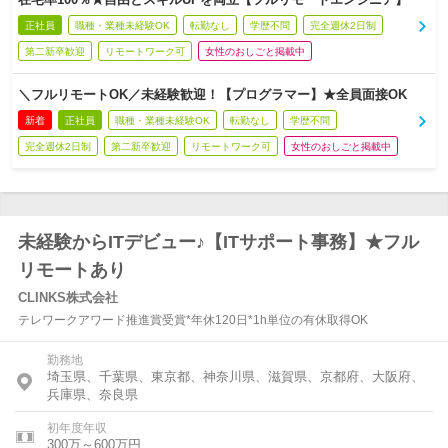
正社員
職種・業種未経験OK
転勤なし
学歴不問
完全週休2日制
第二新卒歓迎
リモートワーク可
女性のおしごと掲載中
＼フルリモートOK／未経験歓迎！【プログラマー】★全員面接OK
新着
正社員
職種・業種未経験OK
転勤なし
学歴不問
完全週休2日制
第二新卒歓迎
リモートワーク可
女性のおしごと掲載中
未経験からITデビュー♪【ITサポート事務】★フル
リモートあり
CLINKS株式会社
テレワークアワード推進賞受賞*年休120日*1h単位の有休取得OK
勤務地
埼玉県、千葉県、東京都、神奈川県、滋賀県、京都府、大阪府、
兵庫県、奈良県
初年度年収
300万～600万円