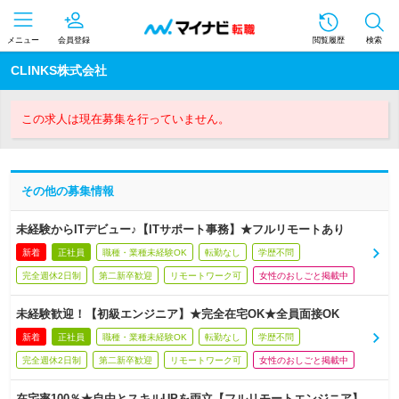
メニュー
会員登録
閲覧履歴
検索
CLINKS株式会社
この求人は現在募集を行っていません。
その他の募集情報
未経験からITデビュー♪【ITサポート事務】★フルリモートあり
新着
正社員
職種・業種未経験OK
転勤なし
学歴不問
完全週休2日制
第二新卒歓迎
リモートワーク可
女性のおしごと掲載中
未経験歓迎！【初級エンジニア】★完全在宅OK★全員面接OK
新着
正社員
職種・業種未経験OK
転勤なし
学歴不問
完全週休2日制
第二新卒歓迎
リモートワーク可
女性のおしごと掲載中
在宅率100％★自由とスキルUPを両立【フルリモートエンジニア】