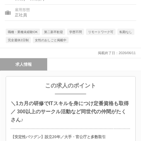
雇用形態
正社員
職種・業種未経験OK
第二新卒歓迎
学歴不問
リモートワーク可
転勤なし
完全週休2日制
女性のおしごと掲載中
掲載終了日：2026/06/11
求人情報
この求人のポイント
＼1カ月の研修でITスキルを身につけ定番資格も取得
／ 300以上のサークル活動など同世代の仲間がたく
さん♪
【安定性バツグン】設立20年／大手・官公庁と多数取引