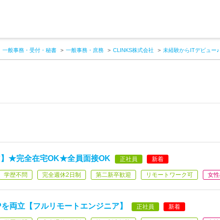
一般事務・受付・秘書
一般事務・庶務
CLINKS株式会社
未経験からITデビュー
】★完全在宅OK★全員面接OK
正社員
新着
学歴不問
完全週休2日制
第二新卒歓迎
リモートワーク可
女性
UPを両立【フルリモートエンジニア】
正社員
新着