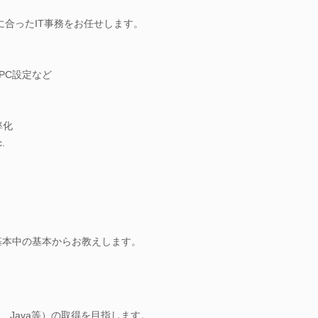
に合ったIT事務をお任せします。
PC設定など
率化
.
、基本中の基本からお教えします。
on、Java等）の取得を目指します。