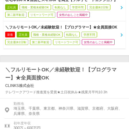
正社員
職種・業種未経験OK
転勤なし
学歴不問
完全週休2日制
第二新卒歓迎
リモートワーク可
女性のおしごと掲載中
＼フルリモートOK／未経験歓迎！【プログラマー】★全員面接OK
新着
正社員
職種・業種未経験OK
転勤なし
学歴不問
完全週休2日制
第二新卒歓迎
リモートワーク可
女性のおしごと掲載中
＼フルリモートOK／未経験歓迎！【プログラマ
ー】★全員面接OK
CLINKS株式会社
テレワークアワード推進賞を受賞★土日祝休み★残業月平均10.3h
勤務地
埼玉県、千葉県、東京都、神奈川県、滋賀県、京都府、大阪府、
兵庫県、奈良県
初年度年収
300万～600万円