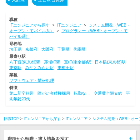
職種
ITエンジニアから探す
>
ITエンジニア
>
システム開発（WEB・
オープン・モバイル系）
>
プログラマー（WEB・オープン・モ
バイル系）
勤務地
埼玉県
京都府
大阪府
千葉県
兵庫県
最寄り駅
八丁堀(東京都)駅
茅場町駅
宝町(東京都)駅
日本橋(東京都)駅
東京駅
みなとみらい駅
東梅田駅
業種
ソフトウェア・情報処理
特徴
第二新卒歓迎
障がい者積極採用
転勤なし
交通費全額支給
平
均年齢20代
転職TOP
ITエンジニアから探す
ITエンジニア
システム開発（WEB・オー
職種から転職・求人情報を探す