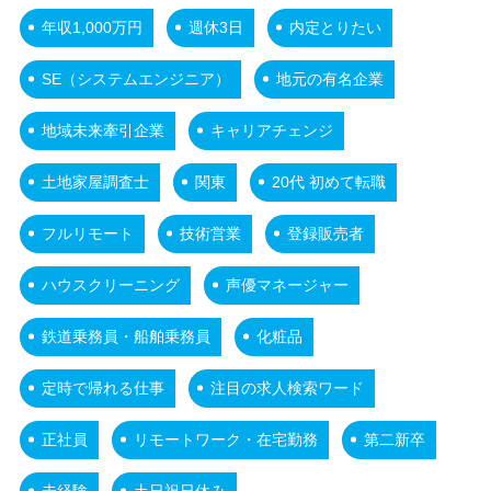
年収1,000万円
週休3日
内定とりたい
SE（システムエンジニア）
地元の有名企業
地域未来牽引企業
キャリアチェンジ
土地家屋調査士
関東
20代 初めて転職
フルリモート
技術営業
登録販売者
ハウスクリーニング
声優マネージャー
鉄道乗務員・船舶乗務員
化粧品
定時で帰れる仕事
注目の求人検索ワード
正社員
リモートワーク・在宅勤務
第二新卒
未経験
土日祝日休み