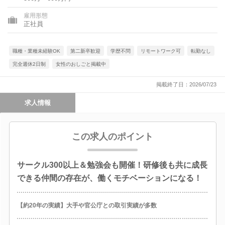
雇用形態
正社員
職種・業種未経験OK
第二新卒歓迎
学歴不問
リモートワーク可
転勤なし
完全週休2日制
女性のおしごと掲載中
掲載終了日：2026/07/23
求人情報
この求人のポイント
サークル300以上＆勉強会も開催！研修後も共に成長
できる仲間の存在が、働くモチベーションになる！
【約20年の実績】大手や官公庁との取引実績が多数