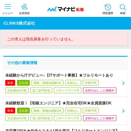
メニュー
会員登録
閲覧履歴
検索
CLINKS株式会社
この求人は現在募集を行っていません。
その他の募集情報
未経験からITデビュー♪【ITサポート事務】★フルリモートあり
新着
正社員
職種・業種未経験OK
転勤なし
学歴不問
完全週休2日制
第二新卒歓迎
リモートワーク可
女性のおしごと掲載中
未経験歓迎！【初級エンジニア】★完全在宅OK★全員面接OK
新着
正社員
職種・業種未経験OK
転勤なし
学歴不問
完全週休2日制
第二新卒歓迎
リモートワーク可
女性のおしごと掲載中
在宅率100％★自由とスキルUPを両立【フルリモートエンジニア】