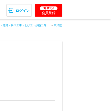
簡単1分
ログイン
会員登録
・建築・解体工事（とび工・鉄筋工等）
東洋建