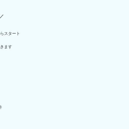
／
らスタート
きます
許