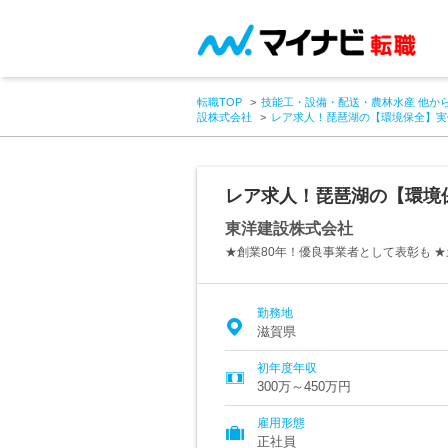
転職TOP
技能工・設備・配送・農林水産 他か
設株式会社
レア求人！琵琶湖の【環境保全】実働
レア求人！琵琶湖の【環境保
東洋建設株式会社
★創業80年！優良事業者として表彰も ★
勤務地
滋賀県
初年度年収
300万～450万円
雇用形態
正社員