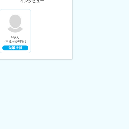
インタビュー
Mさん
（中途入社6年目）
先輩社員