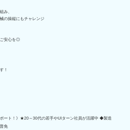
組み、
械の操縦にもチャレンジ
ご安心を◎
す！
ート！》★20～30代の若手やUIターン社員が活躍中 ◆製造
普免