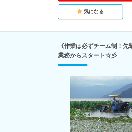
気になる
《作業は必ずチーム制！先
業務からスタート☆彡