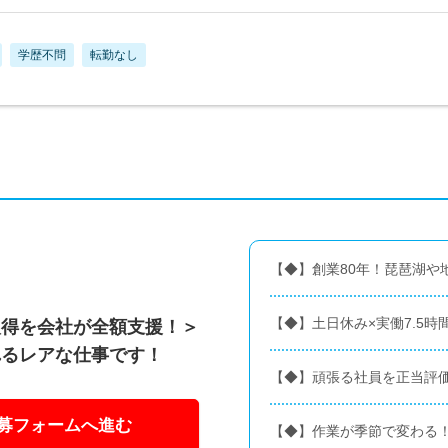
学歴不問
転勤なし
【◆】創業80年！琵琶湖や
【◆】土日休み×実働7.5時
取得を会社が全額支援！＞
れるレアな仕事です！
【◆】頑張る社員を正当評
募フォームへ進む
【◆】作業が季節で変わる