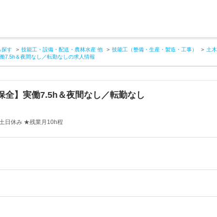
ら探す
技能工・設備・配送・農林水産 他
技能工（整備・生産・製造・工事）
土木
7.5h＆夜間なし／転勤なしの求人情報
全】実働7.5h＆夜間なし／転勤なし
土日休み ★残業月10h程