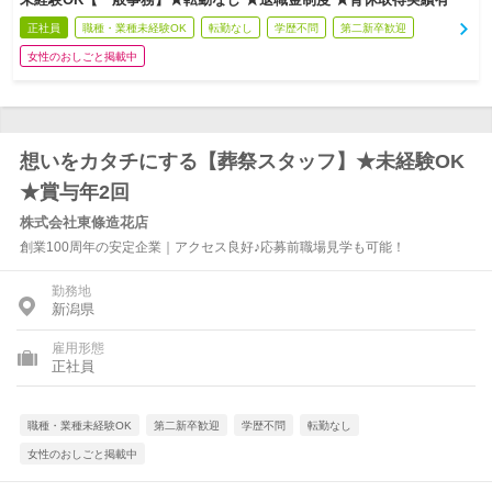
正社員
職種・業種未経験OK
転勤なし
学歴不問
第二新卒歓迎
女性のおしごと掲載中
想いをカタチにする【葬祭スタッフ】★未経験OK
★賞与年2回
株式会社東條造花店
創業100周年の安定企業｜アクセス良好♪応募前職場見学も可能！
勤務地
新潟県
雇用形態
正社員
職種・業種未経験OK
第二新卒歓迎
学歴不問
転勤なし
女性のおしごと掲載中