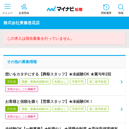
メニュー
会員登録
閲覧履歴
検索
株式会社東條造花店
この求人は現在募集を行っていません。
その他の募集情報
想いをカタチにする【葬祭スタッフ】★未経験OK ★賞与年2回
正社員
職種・業種未経験OK
転勤なし
学歴不問
第二新卒歓迎
女性のおしごと掲載中
お客様と信頼を築く【営業スタッフ】★未経験OK！
正社員
職種・業種未経験OK
転勤なし
学歴不問
第二新卒歓迎
女性のおしごと掲載中
未経験OK【一般事務】★転勤なし ★退職金制度 ★育休取得実績有