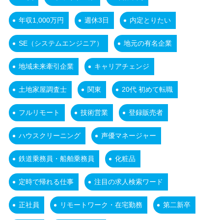
年収1,000万円
週休3日
内定とりたい
SE（システムエンジニア）
地元の有名企業
地域未来牽引企業
キャリアチェンジ
土地家屋調査士
関東
20代 初めて転職
フルリモート
技術営業
登録販売者
ハウスクリーニング
声優マネージャー
鉄道乗務員・船舶乗務員
化粧品
定時で帰れる仕事
注目の求人検索ワード
正社員
リモートワーク・在宅勤務
第二新卒