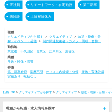
正社員
リモートワーク・在宅勤務
第二新卒
未経験
土日祝日休み
職種
クリエイティブから探す
>
クリエイティブ
>
放送・映像・音
響・イベント・芸能
>
制作関連技術者（カメラ・照明・音響）
勤務地
東京都
千代田区
台東区
江戸川区
渋谷区
業種
放送・映像・音響
特徴
第二新卒歓迎
学歴不問
オフィス内禁煙・分煙
産休・育休取得
実績あり
転勤なし
転職TOP
クリエイティブから探す
クリエイティブ
放送・映像・音響・イ
職種から転職・求人情報を探す