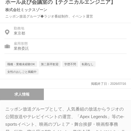
ホール及び会議室の【テクニカルエンジニア】
株式会社ミックスゾーン
ニッポン放送グループ◆ラジオ番組制作、イベント運営
勤務地
東京都
雇用形態
業務委託
職種・業種未経験OK
第二新卒歓迎
学歴不問
転勤なし
女性のおしごと掲載中
掲載終了日：2026/07/16
求人情報
ニッポン放送グループとして、人気番組の放送からラジオの
公開放送やテレビイベントの運営、「Apex Legends」等のe-
sportsイベント、映画のプレミア・舞台挨拶・映画祭事務