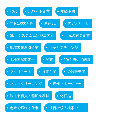
40代
ホワイト企業
年齢不問
年収1,000万円
週休3日
内定とりたい
SE（システムエンジニア）
地元の有名企業
地域未来牽引企業
キャリアチェンジ
土地家屋調査士
関東
20代 初めて転職
フルリモート
技術営業
登録販売者
ハウスクリーニング
声優マネージャー
鉄道乗務員・船舶乗務員
化粧品
定時で帰れる仕事
注目の求人検索ワード