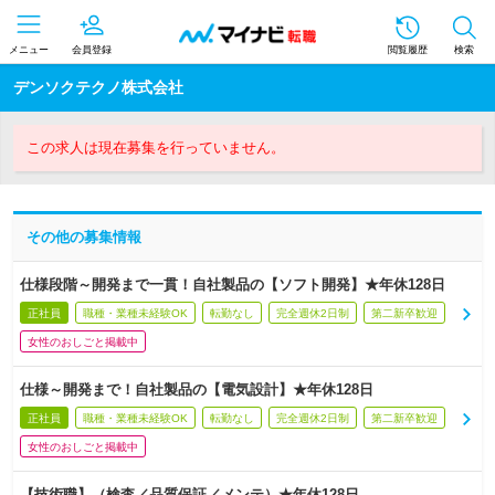
メニュー
会員登録
閲覧履歴
検索
デンソクテクノ株式会社
この求人は現在募集を行っていません。
その他の募集情報
仕様段階～開発まで一貫！自社製品の【ソフト開発】★年休128日
正社員
職種・業種未経験OK
転勤なし
完全週休2日制
第二新卒歓迎
女性のおしごと掲載中
仕様～開発まで！自社製品の【電気設計】★年休128日
正社員
職種・業種未経験OK
転勤なし
完全週休2日制
第二新卒歓迎
女性のおしごと掲載中
【技術職】（検査／品質保証／メンテ）★年休128日