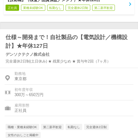
正社員
業種未経験OK
転勤なし
完全週休2日制
第二新卒歓迎
仕様～開発まで！自社製品の【電気設計／機構設
計】★年休127日
デンソクテクノ株式会社
完全週休2日制(土日休み) ★ 残業少なめ ★ 賞与年2回（7ヶ月）
勤務地
東京都
初年度年収
300万～650万円
雇用形態
正社員
職種・業種未経験OK
第二新卒歓迎
転勤なし
完全週休2日制
女性のおしごと掲載中