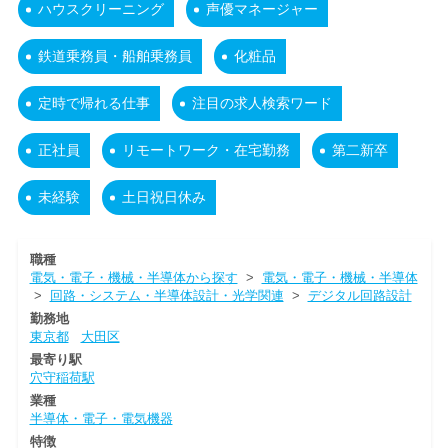
ハウスクリーニング
声優マネージャー
鉄道乗務員・船舶乗務員
化粧品
定時で帰れる仕事
注目の求人検索ワード
正社員
リモートワーク・在宅勤務
第二新卒
未経験
土日祝日休み
職種
電気・電子・機械・半導体から探す
>
電気・電子・機械・半導体
>
回路・システム・半導体設計・光学関連
>
デジタル回路設計
勤務地
東京都
大田区
最寄り駅
穴守稲荷駅
業種
半導体・電子・電気機器
特徴