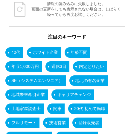
情報の読み込みに失敗しました。
画面の更新をしても表示されない場合は、しばらく
経ってから再度お試しください。
注目のキーワード
40代
ホワイト企業
年齢不問
年収1,000万円
週休3日
内定とりたい
SE（システムエンジニア）
地元の有名企業
地域未来牽引企業
キャリアチェンジ
土地家屋調査士
関東
20代 初めて転職
フルリモート
技術営業
登録販売者