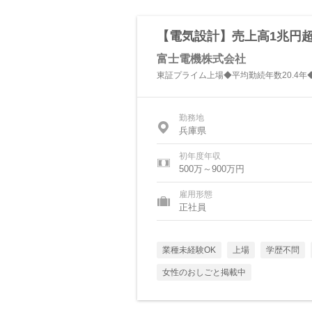
【電気設計】売上高1兆円超
富士電機株式会社
東証プライム上場◆平均勤続年数20.4年
勤務地
兵庫県
初年度年収
500万～900万円
雇用形態
正社員
業種未経験OK
上場
学歴不問
女性のおしごと掲載中