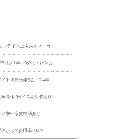
東証プライム上場大手メーカー
28日／1年の3分の１は休み
／平均勤続年数は20.4年
完全週休2日／長期休暇あり
生／寮や家賃補助あり
休からの復職率100％