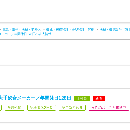
電気・電子・機械・半導体
機械・機構設計・金型設計・解析
機械・機構設計（家
ーカー／年間休日128日の求人情報
大手総合メーカー／年間休日128日
正社員
新着
学歴不問
完全週休2日制
第二新卒歓迎
女性のおしごと掲載中