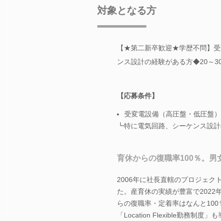
対象となる方
【★第二新卒歓迎★学歴不問】受
ンス設計の経験がある方◆20～3
【応募条件】
受変電設備（高圧盤・低圧盤）
┗特に電気回路、シーケンス設計
育休からの復職率100％。
2006年に社長直轄のプロジェ
た。産育休の実績が豊富で2022
らの復職率・定着率はなんと10
「Location Flexible勤務制