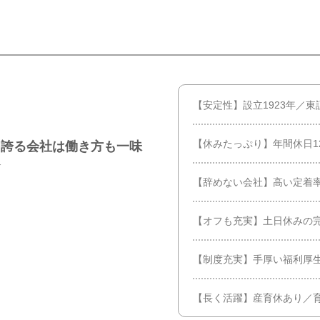
【安定性】設立1923年／
【休みたっぷり】年間休日1
を誇る会社は働き方も一味
★
【辞めない会社】高い定着率
【オフも充実】土日休みの
【制度充実】手厚い福利厚
【長く活躍】産育休あり／育