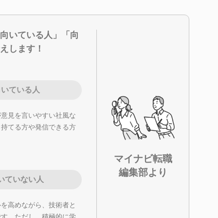
向いている人」「向
えします！
向いている人
が意見を言いやすい社風な
り持てる方や発信できる方
。
マイナビ転職
編集部より
いていない人
ルを高めながら、技術者と
です。ただし、積極的に学