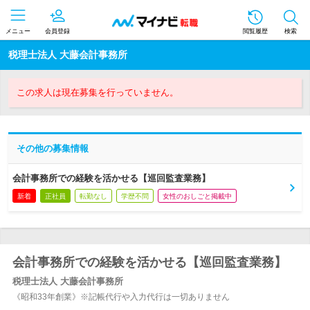
メニュー
会員登録
閲覧履歴
検索
税理士法人 大藤会計事務所
この求人は現在募集を行っていません。
その他の募集情報
会計事務所での経験を活かせる【巡回監査業務】
新着
正社員
転勤なし
学歴不問
女性のおしごと掲載中
会計事務所での経験を活かせる【巡回監査業務】
税理士法人 大藤会計事務所
《昭和33年創業》※記帳代行や入力代行は一切ありません