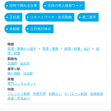
定時で帰れる仕事
注目の求人検索ワード
正社員
リモートワーク・在宅勤務
第二新卒
未経験
土日祝日休み
職種
管理・事務から探す
>
管理・事務
>
経理・財務・会計
>
経
理・財務
勤務地
宮城県
仙台市
最寄り駅
榴ケ岡駅
仙台駅
業種
専門コンサルタント
特徴
フレックス勤務
学歴不問
転勤なし
U・Iターン歓迎
資格取得
支援・手当あり