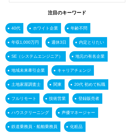
注目のキーワード
40代
ホワイト企業
年齢不問
年収1,000万円
週休3日
内定とりたい
SE（システムエンジニア）
地元の有名企業
地域未来牽引企業
キャリアチェンジ
土地家屋調査士
関東
20代 初めて転職
フルリモート
技術営業
登録販売者
ハウスクリーニング
声優マネージャー
鉄道乗務員・船舶乗務員
化粧品