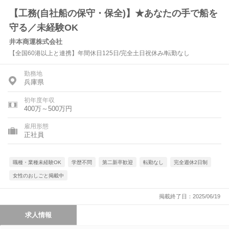
【工務(自社船の保守・保全)】★あなたの手で船を
守る／未経験OK
井本商運株式会社
【全国60港以上と連携】年間休日125日/完全土日祝休み/転勤なし
勤務地
兵庫県
初年度年収
400万～500万円
雇用形態
正社員
職種・業種未経験OK
学歴不問
第二新卒歓迎
転勤なし
完全週休2日制
女性のおしごと掲載中
掲載終了日：2025/06/19
求人情報