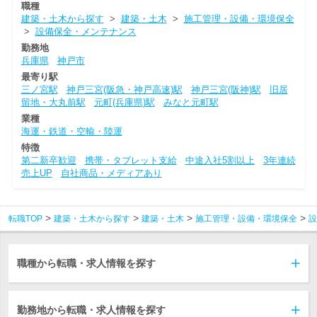
職種
建築・土木から探す
>
建築・土木
>
施工管理・設備・環境保全
>
設備保全・メンテナンス
勤務地
兵庫県
神戸市
最寄り駅
三ノ宮駅
神戸三宮(阪急・神戸高速)駅
神戸三宮(阪神)駅
旧居
留地・大丸前駅
元町(兵庫県)駅
みなと元町駅
業種
海運・鉄道・空輸・陸運
特徴
第二新卒歓迎
携帯・タブレット支給
中途入社5割以上
3年連続
売上UP
自社商品・メディアあり
転職TOP
建築・土木から探す
建築・土木
施工管理・設備・環境保全
設
職種から転職・求人情報を探す
勤務地から転職・求人情報を探す