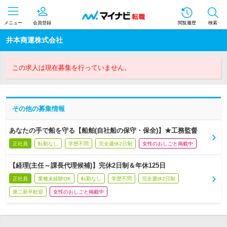
メニュー
会員登録
閲覧履歴
検索
井本商運株式会社
この求人は現在募集を行っていません。
その他の募集情報
あなたの手で船を守る【船舶(自社船の保守・保全)】★工務監督
正社員
転勤なし
学歴不問
完全週休2日制
女性のおしごと掲載中
【経理(主任～課長代理候補)】完休2日制＆年休125日
正社員
業種未経験OK
転勤なし
学歴不問
完全週休2日制
第二新卒歓迎
女性のおしごと掲載中