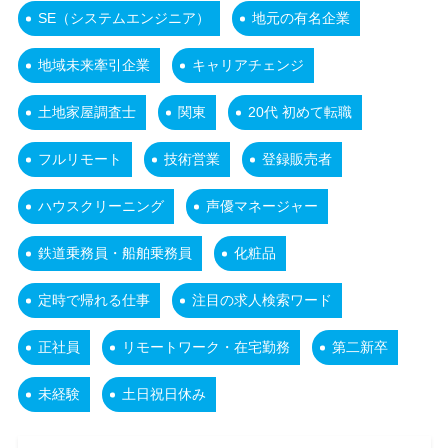
SE（システムエンジニア）
地元の有名企業
地域未来牽引企業
キャリアチェンジ
土地家屋調査士
関東
20代 初めて転職
フルリモート
技術営業
登録販売者
ハウスクリーニング
声優マネージャー
鉄道乗務員・船舶乗務員
化粧品
定時で帰れる仕事
注目の求人検索ワード
正社員
リモートワーク・在宅勤務
第二新卒
未経験
土日祝日休み