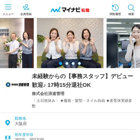
メニュー
会員登録
閲覧履歴
検索
未経験からの【事務スタッフ】デビュー
歓迎♪ 17時15分退社OK
株式会社浪速管理
〈 土日祝休み 〉★服装・髪型・ネイル自由 ★産育休実績多
数
勤務地
大阪府
初年度年収
250万～350万円