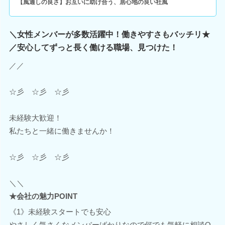
【風通しの良さ】お互いに助け合う、居心地の良い社風
＼女性メンバーが多数活躍中！働きやすさもバッチリ★
／安心してずっと長く働ける職場、見つけた！
／／
☆彡 ☆彡 ☆彡
未経験大歓迎！
私たちと一緒に働きませんか！
☆彡 ☆彡 ☆彡
＼＼
★会社の魅力POINT
《1》未経験スタートでも安心
やさしく気さくなメンバーばかりなので何でも気軽に相談O