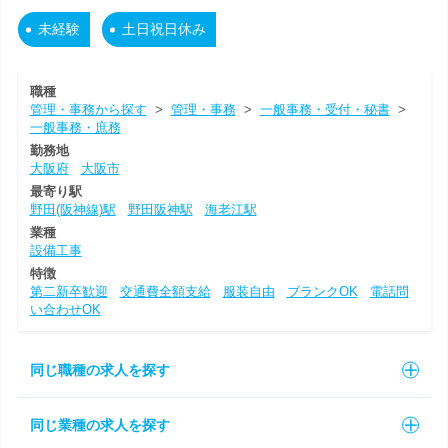
未経験
土日祝日休み
職種
管理・事務から探す
>
管理・事務
>
一般事務・受付・秘書
>
一般事務・庶務
勤務地
大阪府
大阪市
最寄り駅
野田(阪神線)駅
野田阪神駅
海老江駅
業種
設備工事
特徴
第二新卒歓迎
交通費全額支給
服装自由
ブランクOK
電話問
い合わせOK
同じ職種の求人を探す
同じ業種の求人を探す