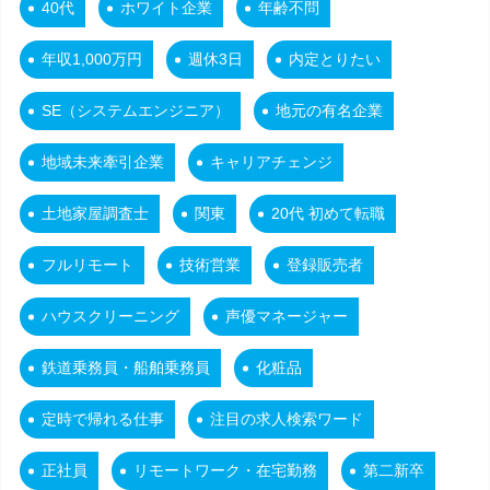
40代
ホワイト企業
年齢不問
年収1,000万円
週休3日
内定とりたい
SE（システムエンジニア）
地元の有名企業
地域未来牽引企業
キャリアチェンジ
土地家屋調査士
関東
20代 初めて転職
フルリモート
技術営業
登録販売者
ハウスクリーニング
声優マネージャー
鉄道乗務員・船舶乗務員
化粧品
定時で帰れる仕事
注目の求人検索ワード
正社員
リモートワーク・在宅勤務
第二新卒