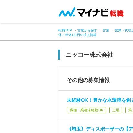
転職TOP
営業から探す
営業
営業・代理
休／年休121日の求人情報
ニッコー株式会社
その他の募集情報
未経験OK！豊かな水環境を創
職種・業種未経験OK
上場
第
《埼玉》ディスポーザーの【ア