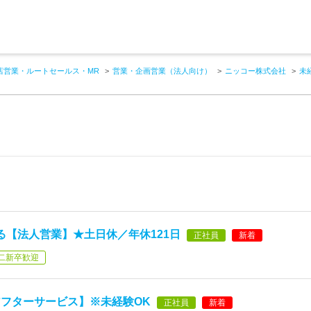
店営業・ルートセールス・MR
営業・企画営業（法人向け）
ニッコー株式会社
未
る【法人営業】★土日休／年休121日
正社員
新着
二新卒歓迎
フターサービス】※未経験OK
正社員
新着