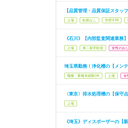
【品質管理・品質保証スタッフ
上場
転勤なし
学歴不問
《石川》【内部監査関連業務】監
上場
第二新卒歓迎
女性のお
埼玉県勤務！浄化槽の【メン
職種・業種未経験OK
上場
女
〈東京〉排水処理槽の【保守点
上場
《埼玉》ディスポーザーの【新