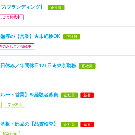
ブ/ブランディング】
正社員
しごと掲載中
備等の【営業】★未経験OK
正社員
性のおしごと掲載中
日休み／年間休日121日★東京勤務
正社員
【ルート営業】※経験者募集
正社員
新着
学歴不問
ク基板・部品の【品質検査】
正社員
新着
二新卒歓迎