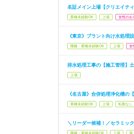
名証メイン上場【クリエイティ
業種未経験OK
上場
女性のお
《東京》プラント向け水処理設
職種・業種未経験OK
上場
女
排水処理工事の【施工管理】土
上場
《名古屋》合併処理浄化槽の
業種未経験OK
上場
転勤なし
＼リーダー候補！／セラミッ
職種・業種未経験OK
上場
第