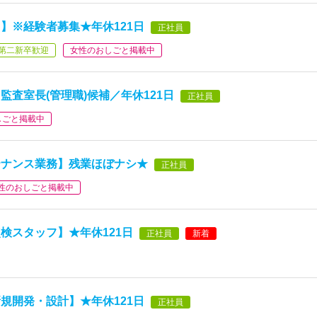
】※経験者募集★年休121日
正社員
第二新卒歓迎
女性のおしごと掲載中
査室長(管理職)候補／年休121日
正社員
しごと掲載中
テナンス業務】残業ほぼナシ★
正社員
性のおしごと掲載中
検スタッフ】★年休121日
正社員
新着
規開発・設計】★年休121日
正社員