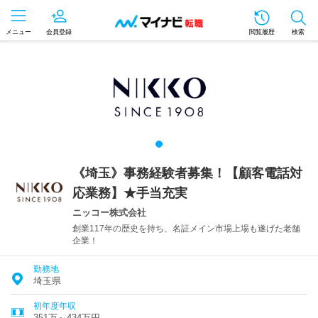
メニュー
会員登録
閲覧履歴
検索
《埼玉》事務経験者募集！【顧客電話対
応業務】★手当充実
ニッコー株式会社
創業117年の歴史を持ち、名証メイン市場上場も遂げた老舗
企業！
勤務地
埼玉県
初年度年収
351万～434万円