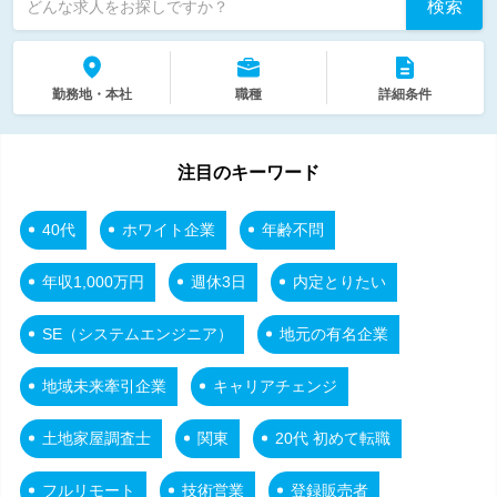
検索
どんな求人をお探しですか？
勤務地・本社
職種
詳細条件
注目のキーワード
40代
ホワイト企業
年齢不問
年収1,000万円
週休3日
内定とりたい
SE（システムエンジニア）
地元の有名企業
地域未来牽引企業
キャリアチェンジ
土地家屋調査士
関東
20代 初めて転職
フルリモート
技術営業
登録販売者