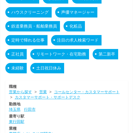
ハウスクリーニング
声優マネージャー
鉄道乗務員・船舶乗務員
化粧品
定時で帰れる仕事
注目の求人検索ワード
正社員
リモートワーク・在宅勤務
第二新卒
未経験
土日祝日休み
職種
営業から探す
>
営業
>
コールセンター・カスタマーサポート
>
カスタマーサポート・サポートデスク
勤務地
埼玉県
行田市
最寄り駅
東行田駅
業種