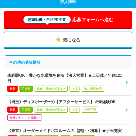
求人情報
応募フォームへ進む
志望動機・自己PR不要
気になる
その他の募集情報
未経験OK！豊かな水環境を創る【法人営業】★土日休／年休121
日
新着
正社員
職種・業種未経験OK
上場
第二新卒歓迎
《埼玉》ディスポーザーの【アフターサービス】※未経験OK
新着
正社員
職種・業種未経験OK
上場
学歴不問
女性のおしごと掲載中
《東京》オーダーメイドバスルームの【設計・積算】★手当充実