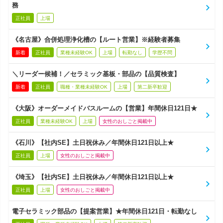
務
正社員
上場
《名古屋》合併処理浄化槽の【ルート営業】※経験者募集
新着
正社員
業種未経験OK
上場
転勤なし
学歴不問
＼リーダー候補！／セラミック基板・部品の【品質検査】
新着
正社員
職種・業種未経験OK
上場
第二新卒歓迎
《大阪》オーダーメイドバスルームの【営業】年間休日121日★
正社員
業種未経験OK
上場
女性のおしごと掲載中
《石川》【社内SE】土日祝休み／年間休日121日以上★
正社員
上場
女性のおしごと掲載中
《埼玉》【社内SE】土日祝休み／年間休日121日以上★
正社員
上場
女性のおしごと掲載中
電子セラミック部品の【提案営業】★年間休日121日・転勤なし