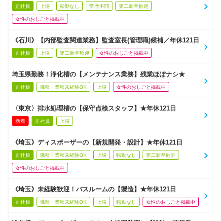
正社員
上場
転勤なし
学歴不問
第二新卒歓迎
女性のおしごと掲載中
《石川》【内部監査関連業務】監査室長(管理職)候補／年休121日
正社員
上場
第二新卒歓迎
女性のおしごと掲載中
埼玉県勤務！浄化槽の【メンテナンス業務】残業ほぼナシ★
正社員
職種・業種未経験OK
上場
女性のおしごと掲載中
〈東京〉排水処理槽の【保守点検スタッフ】★年休121日
新着
正社員
上場
《埼玉》ディスポーザーの【新規開発・設計】★年休121日
正社員
職種・業種未経験OK
上場
転勤なし
第二新卒歓迎
女性のおしごと掲載中
《埼玉》未経験歓迎！バスルームの【製造】★年休121日
正社員
職種・業種未経験OK
上場
転勤なし
女性のおしごと掲載中