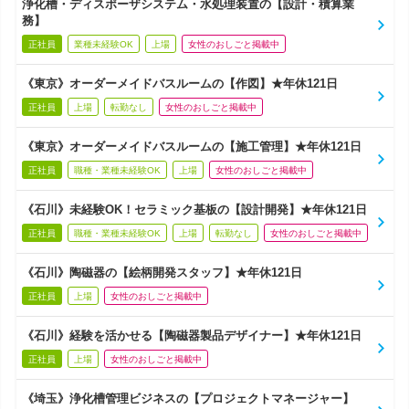
浄化槽・ディスポーザシステム・水処理装置の【設計・積算業
務】
正社員
業種未経験OK
上場
女性のおしごと掲載中
《東京》オーダーメイドバスルームの【作図】★年休121日
正社員
上場
転勤なし
女性のおしごと掲載中
《東京》オーダーメイドバスルームの【施工管理】★年休121日
正社員
職種・業種未経験OK
上場
女性のおしごと掲載中
《石川》未経験OK！セラミック基板の【設計開発】★年休121日
正社員
職種・業種未経験OK
上場
転勤なし
女性のおしごと掲載中
《石川》陶磁器の【絵柄開発スタッフ】★年休121日
正社員
上場
女性のおしごと掲載中
《石川》経験を活かせる【陶磁器製品デザイナー】★年休121日
正社員
上場
女性のおしごと掲載中
《埼玉》浄化槽管理ビジネスの【プロジェクトマネージャー】