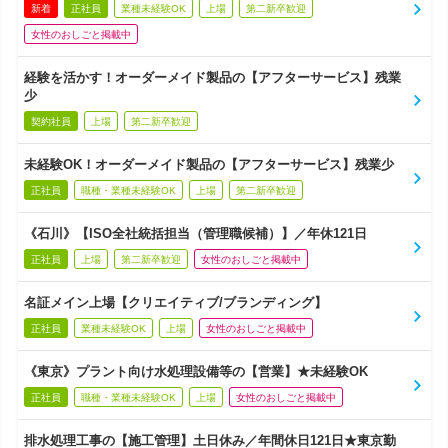
新着
正社員
業種未経験OK
上場
第二新卒歓迎
女性のおしごと掲載中
経験を活かす！オーダーメイド製品の【アフターサービス】残業
少
契約社員
上場
第二新卒歓迎
未経験OK！オーダーメイド製品の【アフターサービス】残業少
正社員
職種・業種未経験OK
上場
第二新卒歓迎
《石川》【ISO全社統括担当（管理職候補）】／年休121日
正社員
上場
第二新卒歓迎
女性のおしごと掲載中
名証メイン上場【クリエイティブ/ブランディング】
正社員
業種未経験OK
上場
女性のおしごと掲載中
《東京》プラント向け水処理設備等の【営業】★未経験OK
正社員
職種・業種未経験OK
上場
女性のおしごと掲載中
排水処理工事の【施工管理】土日休み／年間休日121日★東京勤