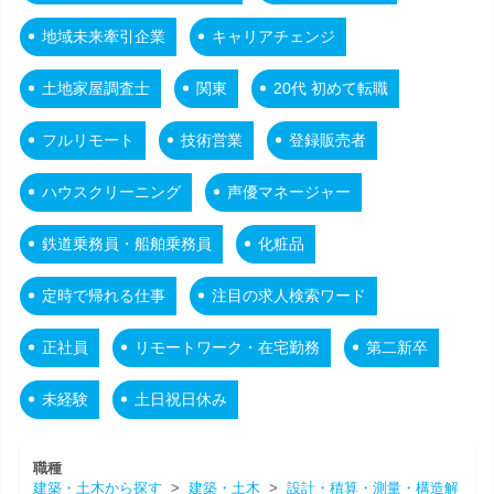
地域未来牽引企業
キャリアチェンジ
土地家屋調査士
関東
20代 初めて転職
フルリモート
技術営業
登録販売者
ハウスクリーニング
声優マネージャー
鉄道乗務員・船舶乗務員
化粧品
定時で帰れる仕事
注目の求人検索ワード
正社員
リモートワーク・在宅勤務
第二新卒
未経験
土日祝日休み
職種
建築・土木から探す
>
建築・土木
>
設計・積算・測量・構造解