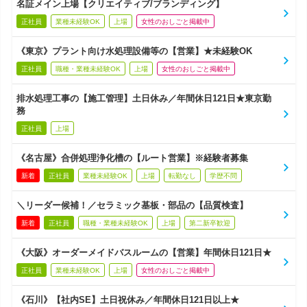
名証メイン上場【クリエイティブ/ブランディング】
正社員
業種未経験OK
上場
女性のおしごと掲載中
《東京》プラント向け水処理設備等の【営業】★未経験OK
正社員
職種・業種未経験OK
上場
女性のおしごと掲載中
排水処理工事の【施工管理】土日休み／年間休日121日★東京勤
務
正社員
上場
《名古屋》合併処理浄化槽の【ルート営業】※経験者募集
新着
正社員
業種未経験OK
上場
転勤なし
学歴不問
＼リーダー候補！／セラミック基板・部品の【品質検査】
新着
正社員
職種・業種未経験OK
上場
第二新卒歓迎
《大阪》オーダーメイドバスルームの【営業】年間休日121日★
正社員
業種未経験OK
上場
女性のおしごと掲載中
《石川》【社内SE】土日祝休み／年間休日121日以上★