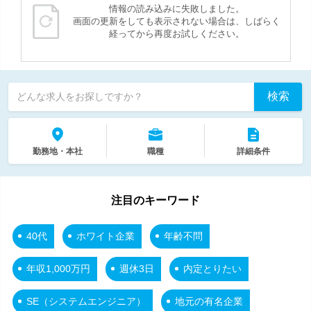
情報の読み込みに失敗しました。
画面の更新をしても表示されない場合は、しばらく
経ってから再度お試しください。
検索
どんな求人をお探しですか？
勤務地・本社
職種
詳細条件
注目のキーワード
40代
ホワイト企業
年齢不問
年収1,000万円
週休3日
内定とりたい
SE（システムエンジニア）
地元の有名企業