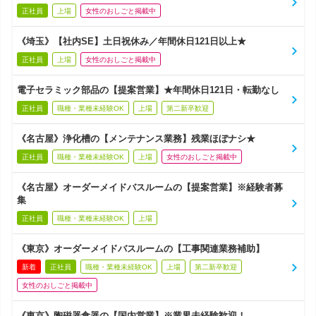
正社員
上場
女性のおしごと掲載中
《埼玉》【社内SE】土日祝休み／年間休日121日以上★
正社員
上場
女性のおしごと掲載中
電子セラミック部品の【提案営業】★年間休日121日・転勤なし
正社員
職種・業種未経験OK
上場
第二新卒歓迎
《名古屋》浄化槽の【メンテナンス業務】残業ほぼナシ★
正社員
職種・業種未経験OK
上場
女性のおしごと掲載中
《名古屋》オーダーメイドバスルームの【提案営業】※経験者募
集
正社員
職種・業種未経験OK
上場
《東京》オーダーメイドバスルームの【工事関連業務補助】
新着
正社員
職種・業種未経験OK
上場
第二新卒歓迎
女性のおしごと掲載中
《東京》陶磁器食器の【国内営業】※業界未経験歓迎！