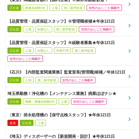
正社員
業種未経験OK
上場
第二新卒歓迎
女性のおしごと掲載中
【品質管理・品質保証スタッフ】※管理職候補★年休121日
正社員
上場
転勤なし
第二新卒歓迎
女性のおしごと掲載中
【品質管理・品質保証スタッフ】※経験者募集★年休121日
正社員
上場
転勤なし
学歴不問
第二新卒歓迎
女性のおしごと掲載中
《石川》【内部監査関連業務】監査室長(管理職)候補／年休121日
正社員
上場
第二新卒歓迎
女性のおしごと掲載中
埼玉県勤務！浄化槽の【メンテナンス業務】残業ほぼナシ★
正社員
職種・業種未経験OK
上場
女性のおしごと掲載中
〈東京〉排水処理槽の【保守点検スタッフ】★年休121日
新着
正社員
上場
《埼玉》ディスポーザーの【新規開発・設計】★年休121日