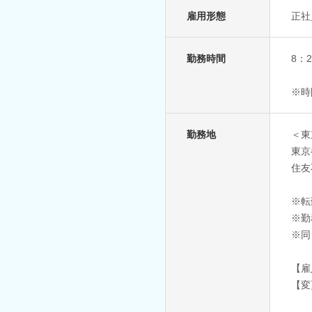
雇用形態
正社
勤務時間
8：
※時
勤務地
＜東
東京
住友
※転
※勤
※同
【雇
【変