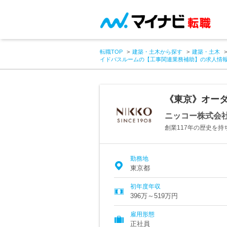
転職TOP
建築・土木から探す
建築・土木
イドバスルームの【工事関連業務補助】の求人情
《東京》オー
ニッコー株式会
創業117年の歴史を
勤務地
東京都
初年度年収
396万～519万円
雇用形態
正社員