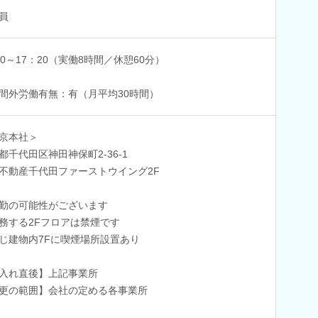
員
20～17：20（実働8時間／休憩60分）
間外労働有無：有（月平均30時間）
京本社＞
都千代田区神田神保町2-36-1
不動産千代田ファーストウイング2F
勤の可能性がございます
務する2Fフロアは禁煙です
じ建物内7Fに喫煙場所設置あり
入れ直後】上記事業所
更の範囲】会社の定める各事業所