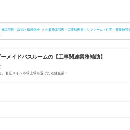
施工管理・設備・環境保全
内装施工管理・工事監理者（リフォーム・住宅・商業施設
報
ダーメイドバスルームの【工事関連業務補助】
社
持ち、名証メイン市場上場も遂げた老舗企業！