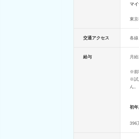
マイ
東京
交通アクセス
各線
給与
月給
※前
※試
ん。
初年
39