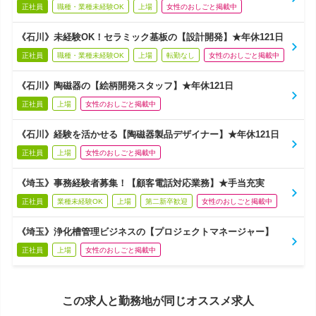
正社員
職種・業種未経験OK
上場
女性のおしごと掲載中
《石川》未経験OK！セラミック基板の【設計開発】★年休121日
正社員
職種・業種未経験OK
上場
転勤なし
女性のおしごと掲載中
《石川》陶磁器の【絵柄開発スタッフ】★年休121日
正社員
上場
女性のおしごと掲載中
《石川》経験を活かせる【陶磁器製品デザイナー】★年休121日
正社員
上場
女性のおしごと掲載中
《埼玉》事務経験者募集！【顧客電話対応業務】★手当充実
正社員
業種未経験OK
上場
第二新卒歓迎
女性のおしごと掲載中
《埼玉》浄化槽管理ビジネスの【プロジェクトマネージャー】
正社員
上場
女性のおしごと掲載中
この求人と勤務地が同じオススメ求人