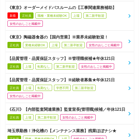
《東京》オーダーメイドバスルームの【工事関連業務補助】
新着
正社員
職種・業種未経験OK
上場
第二新卒歓迎
女性のおしごと掲載中
《東京》陶磁器食器の【国内営業】※業界未経験歓迎！
正社員
業種未経験OK
上場
第二新卒歓迎
女性のおしごと掲載中
【品質管理・品質保証スタッフ】※管理職候補★年休121日
正社員
上場
転勤なし
第二新卒歓迎
女性のおしごと掲載中
【品質管理・品質保証スタッフ】※経験者募集★年休121日
正社員
上場
転勤なし
学歴不問
第二新卒歓迎
女性のおしごと掲載中
《石川》【内部監査関連業務】監査室長(管理職)候補／年休121日
正社員
上場
第二新卒歓迎
女性のおしごと掲載中
埼玉県勤務！浄化槽の【メンテナンス業務】残業ほぼナシ★
正社員
職種・業種未経験OK
上場
女性のおしごと掲載中