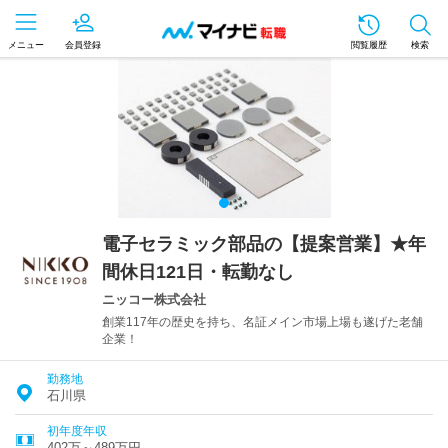
メニュー
会員登録
閲覧履歴
検索
電子セラミック部品の【提案営業】★年
間休日121日・転勤なし
ニッコー株式会社
創業117年の歴史を持ち、名証メイン市場上場も遂げた老舗
企業！
勤務地
石川県
初年度年収
402万～489万円