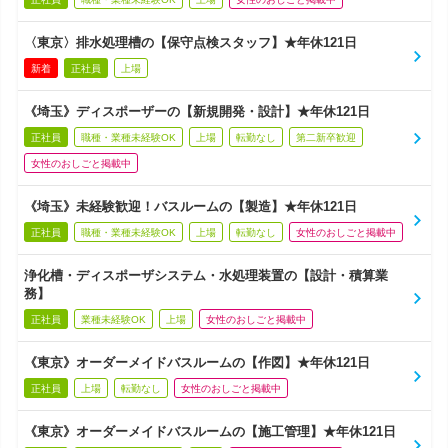
〈東京〉排水処理槽の【保守点検スタッフ】★年休121日
新着
正社員
上場
《埼玉》ディスポーザーの【新規開発・設計】★年休121日
正社員
職種・業種未経験OK
上場
転勤なし
第二新卒歓迎
女性のおしごと掲載中
《埼玉》未経験歓迎！バスルームの【製造】★年休121日
正社員
職種・業種未経験OK
上場
転勤なし
女性のおしごと掲載中
浄化槽・ディスポーザシステム・水処理装置の【設計・積算業
務】
正社員
業種未経験OK
上場
女性のおしごと掲載中
《東京》オーダーメイドバスルームの【作図】★年休121日
正社員
上場
転勤なし
女性のおしごと掲載中
《東京》オーダーメイドバスルームの【施工管理】★年休121日