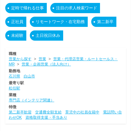
定時で帰れる仕事
注目の求人検索ワード
正社員
リモートワーク・在宅勤務
第二新卒
未経験
土日祝日休み
職種
営業から探す
>
営業
>
営業・代理店営業・ルートセールス・
MR
>
営業・企画営業（法人向け）
勤務地
石川県
白山市
最寄り駅
松任駅
業種
専門店（インテリア関連）
特徴
第二新卒歓迎
交通費全額支給
育児中の社員在籍中
電話問い合
わせOK
資格取得支援・手当あり