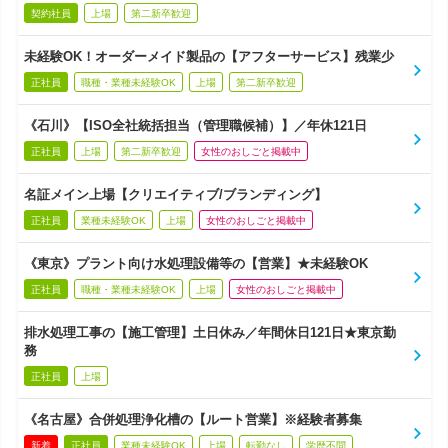
契約社員
上場
第二新卒歓迎
未経験OK！オーダーメイド製品の【アフターサービス】残業少
正社員
職種・業種未経験OK
上場
第二新卒歓迎
《石川》【ISO全社統括担当（管理職候補）】／年休121日
正社員
上場
第二新卒歓迎
女性のおしごと掲載中
名証メイン上場【クリエイティブ/ブランディング】
正社員
業種未経験OK
上場
女性のおしごと掲載中
《東京》プラント向け水処理設備等の【営業】★未経験OK
正社員
職種・業種未経験OK
上場
女性のおしごと掲載中
排水処理工事の【施工管理】土日休み／年間休日121日★東京勤
務
正社員
上場
《名古屋》合併処理浄化槽の【ルート営業】※経験者募集
新着
正社員
業種未経験OK
上場
転勤なし
学歴不問