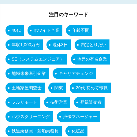
注目のキーワード
40代
ホワイト企業
年齢不問
年収1,000万円
週休3日
内定とりたい
SE（システムエンジニア）
地元の有名企業
地域未来牽引企業
キャリアチェンジ
土地家屋調査士
関東
20代 初めて転職
フルリモート
技術営業
登録販売者
ハウスクリーニング
声優マネージャー
鉄道乗務員・船舶乗務員
化粧品