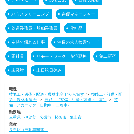
ハウスクリーニング
声優マネージャー
鉄道乗務員・船舶乗務員
化粧品
定時で帰れる仕事
注目の求人検索ワード
正社員
リモートワーク・在宅勤務
第二新卒
未経験
土日祝日休み
職種
技能工・設備・配送・農林水産 他から探す
>
技能工・設備・配
送・農林水産 他
>
技能工（整備・生産・製造・工事）
>
整
備・メカニック（自動車・二輪車）
勤務地
三重県
伊賀市
名張市
松阪市
亀山市
業種
専門店（自動車関連）