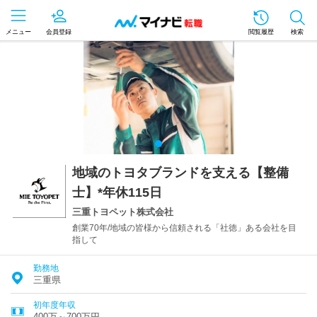
メニュー
会員登録
閲覧履歴
検索
地域のトヨタブランドを支える【整備
士】*年休115日
三重トヨペット株式会社
創業70年/地域の皆様から信頼される「社徳」ある会社を目
指して
勤務地
三重県
初年度年収
400万～700万円