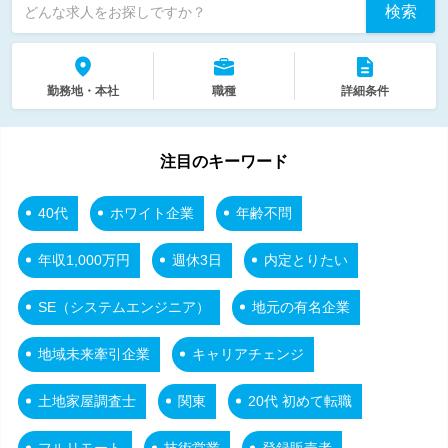
検索
どんな求人をお探しですか？
勤務地・本社
職種
詳細条件
注目のキーワード
40代
ホワイト企業
年齢不問
年収1,000万円
週休3日
内定とりたい
SE（システムエンジニア）
地元の有名企業
地域未来牽引企業
キャリアチェンジ
土地家屋調査士
関東
20代 初めて転職
フルリモート
技術営業
登録販売者