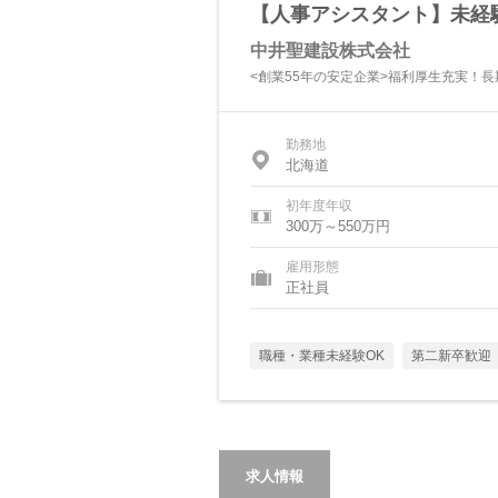
【人事アシスタント】未経験
中井聖建設株式会社
<創業55年の安定企業>福利厚生充実！
勤務地
北海道
初年度年収
300万～550万円
雇用形態
正社員
職種・業種未経験OK
第二新卒歓迎
求人情報