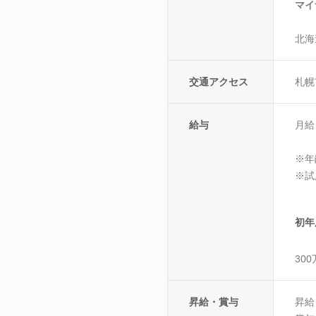
マイ
北海
交通アクセス
札幌
給与
月給
※年
※試
初年
30
昇給・賞与
昇給