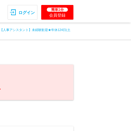
簡単1分
ログイン
会員登録
【人事アシスタント】未経験歓迎★年休124日(土
。