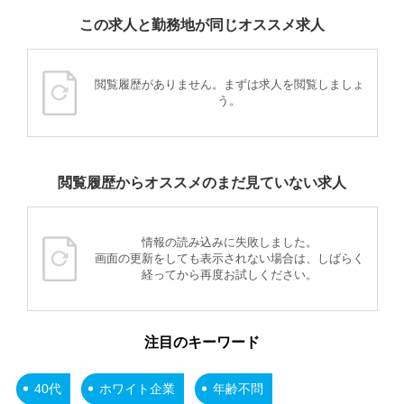
この求人と勤務地が同じオススメ求人
閲覧履歴がありません。まずは求人を閲覧しましょ
う。
閲覧履歴からオススメのまだ見ていない求人
情報の読み込みに失敗しました。
画面の更新をしても表示されない場合は、しばらく
経ってから再度お試しください。
注目のキーワード
40代
ホワイト企業
年齢不問