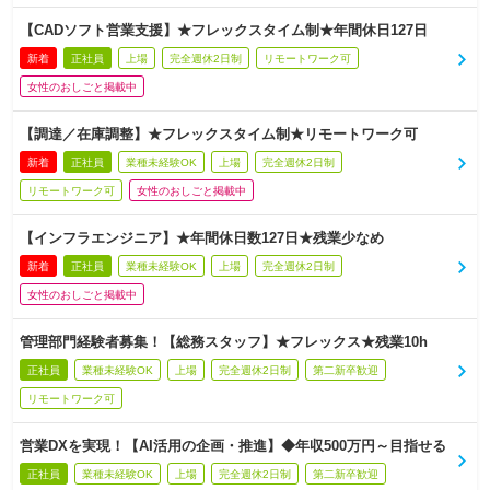
【CADソフト営業支援】★フレックスタイム制★年間休日127日
新着
正社員
上場
完全週休2日制
リモートワーク可
女性のおしごと掲載中
【調達／在庫調整】★フレックスタイム制★リモートワーク可
新着
正社員
業種未経験OK
上場
完全週休2日制
リモートワーク可
女性のおしごと掲載中
【インフラエンジニア】★年間休日数127日★残業少なめ
新着
正社員
業種未経験OK
上場
完全週休2日制
女性のおしごと掲載中
管理部門経験者募集！【総務スタッフ】★フレックス★残業10h
正社員
業種未経験OK
上場
完全週休2日制
第二新卒歓迎
リモートワーク可
営業DXを実現！【AI活用の企画・推進】◆年収500万円～目指せる
正社員
業種未経験OK
上場
完全週休2日制
第二新卒歓迎