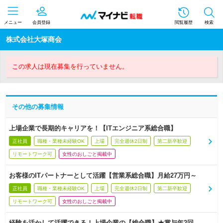
メニュー
会員登録
閲覧履歴
検索
株式会社大塚商会
この求人は現在募集を行っていません。
その他の募集情報
上場企業で長期的キャリアを！【ITエンジニア系総合職】
正社員
職種・業種未経験OK
上場
完全週休2日制
第二新卒歓迎
リモートワーク可
女性のおしごと掲載中
お客様のITパートナーとして活躍【営業系総合職】月給27万円～
正社員
職種・業種未経験OK
上場
完全週休2日制
第二新卒歓迎
リモートワーク可
女性のおしごと掲載中
経験を活かして活躍できる！上場企業の【総合職】★賞与年2回