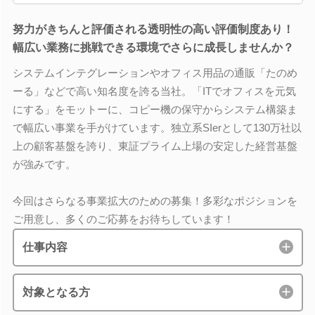
努力がきちんと評価される透明性の高い評価制度あり！
幅広い業務に挑戦できる環境でさらに成長しませんか？
システムインテグレーションやオフィス用品の通販「たのめ
ーる」などで高い知名度を誇る当社。「ITでオフィスを元気
にする」をモットーに、コピー機の保守からシステム構築ま
で幅広い事業を手がけています。独立系SIerとして130万社以
上の顧客基盤を誇り、東証プライム上場の安定した経営基盤
が強みです。
今回はさらなる事業拡大のための募集！多彩なポジションを
ご用意し、多くのご応募をお待ちしています！
仕事内容
対象となる方