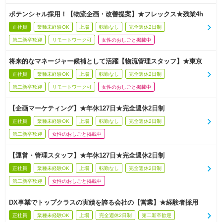
ポテンシャル採用！【物流企画・改善提案】★フレックス★残業4h
正社員
業種未経験OK
上場
転勤なし
完全週休2日制
第二新卒歓迎
リモートワーク可
女性のおしごと掲載中
将来的なマネージャー候補として活躍【物流管理スタッフ】★東京
正社員
業種未経験OK
上場
転勤なし
完全週休2日制
第二新卒歓迎
リモートワーク可
女性のおしごと掲載中
【企画マーケティング】★年休127日★完全週休2日制
正社員
業種未経験OK
上場
転勤なし
完全週休2日制
第二新卒歓迎
女性のおしごと掲載中
【運営・管理スタッフ】★年休127日★完全週休2日制
正社員
業種未経験OK
上場
転勤なし
完全週休2日制
第二新卒歓迎
女性のおしごと掲載中
DX事業でトップクラスの実績を誇る会社の【営業】★経験者採用
正社員
業種未経験OK
上場
完全週休2日制
第二新卒歓迎