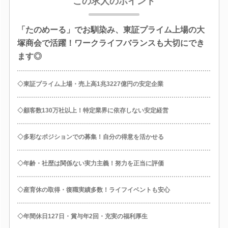
この求人のポイント
「たのめーる」でお馴染み、東証プライム上場の大
塚商会で活躍！ワークライフバランスも大切にでき
ます◎
◇東証プライム上場・売上高1兆3227億円の安定企業
◇顧客数130万社以上！特定業界に依存しない安定経営
◇多彩なポジションでの募集！自分の得意を活かせる
◇年齢・社歴は関係ない実力主義！努力を正当に評価
◇産育休の取得・復職実績多数！ライフイベントも安心
◇年間休日127日・賞与年2回・充実の福利厚生