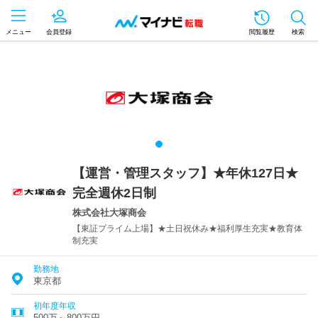
メニュー
会員登録
閲覧履歴
検索
【運営・管理スタッフ】★年休127日★
完全週休2日制
株式会社大塚商会
【東証プライム上場】★土日祝休み★福利厚生充実★教育体
制充実
勤務地
東京都
初年度年収
500万～800万円