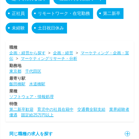
正社員
リモートワーク・在宅勤務
第二新卒
未経験
土日祝日休み
職種
企画・経営から探す
>
企画・経営
>
マーケティング・企画・宣
伝
>
マーケティングリサーチ・分析
勤務地
東京都
千代田区
最寄り駅
飯田橋駅
水道橋駅
業種
ソフトウェア・情報処理
特徴
第二新卒歓迎
育児中の社員在籍中
交通費全額支給
業界経験者
優遇
固定給25万円以上
同じ職種の求人を探す