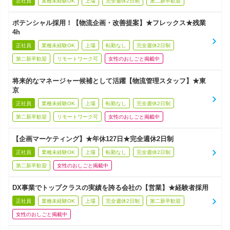
正社員
業種未経験OK
上場
完全週休2日制
第二新卒歓迎
ポテンシャル採用！【物流企画・改善提案】★フレックス★残業
4h
正社員
業種未経験OK
上場
転勤なし
完全週休2日制
第二新卒歓迎
リモートワーク可
女性のおしごと掲載中
将来的なマネージャー候補として活躍【物流管理スタッフ】★東
京
正社員
業種未経験OK
上場
転勤なし
完全週休2日制
第二新卒歓迎
リモートワーク可
女性のおしごと掲載中
【企画マーケティング】★年休127日★完全週休2日制
正社員
業種未経験OK
上場
転勤なし
完全週休2日制
第二新卒歓迎
女性のおしごと掲載中
DX事業でトップクラスの実績を誇る会社の【営業】★経験者採用
正社員
業種未経験OK
上場
完全週休2日制
第二新卒歓迎
女性のおしごと掲載中