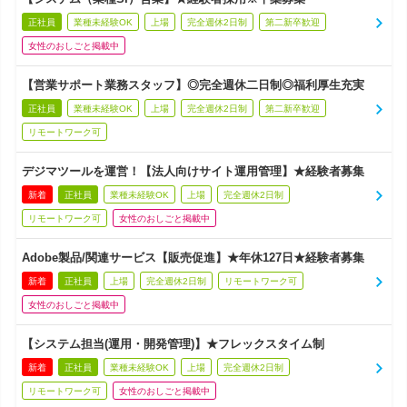
正社員
業種未経験OK
上場
完全週休2日制
第二新卒歓迎
女性のおしごと掲載中
【営業サポート業務スタッフ】◎完全週休二日制◎福利厚生充実
正社員
業種未経験OK
上場
完全週休2日制
第二新卒歓迎
リモートワーク可
デジマツールを運営！【法人向けサイト運用管理】★経験者募集
新着
正社員
業種未経験OK
上場
完全週休2日制
リモートワーク可
女性のおしごと掲載中
Adobe製品/関連サービス【販売促進】★年休127日★経験者募集
新着
正社員
上場
完全週休2日制
リモートワーク可
女性のおしごと掲載中
【システム担当(運用・開発管理)】★フレックスタイム制
新着
正社員
業種未経験OK
上場
完全週休2日制
リモートワーク可
女性のおしごと掲載中