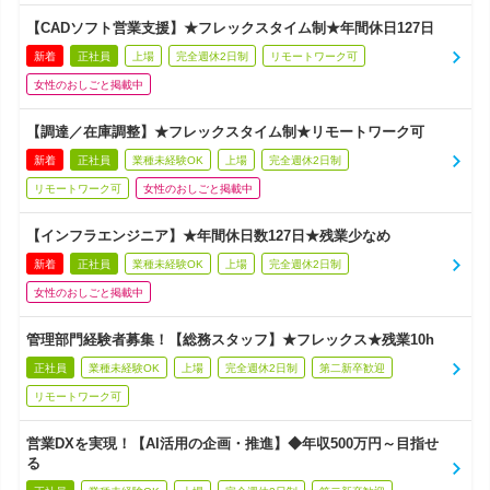
【CADソフト営業支援】★フレックスタイム制★年間休日127日
新着
正社員
上場
完全週休2日制
リモートワーク可
女性のおしごと掲載中
【調達／在庫調整】★フレックスタイム制★リモートワーク可
新着
正社員
業種未経験OK
上場
完全週休2日制
リモートワーク可
女性のおしごと掲載中
【インフラエンジニア】★年間休日数127日★残業少なめ
新着
正社員
業種未経験OK
上場
完全週休2日制
女性のおしごと掲載中
管理部門経験者募集！【総務スタッフ】★フレックス★残業10h
正社員
業種未経験OK
上場
完全週休2日制
第二新卒歓迎
リモートワーク可
営業DXを実現！【AI活用の企画・推進】◆年収500万円～目指せ
る