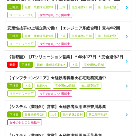
正社員
職種・業種未経験OK
上場
完全週休2日制
第二新卒歓迎
リモートワーク可
女性のおしごと掲載中
安定性抜群の上場企業で働く【エンジニア系総合職】賞与年2回
正社員
職種・業種未経験OK
上場
完全週休2日制
第二新卒歓迎
リモートワーク可
女性のおしごと掲載中
《首都圏》【ITソリューション営業】＊年休127日 ＊完全週休2日
新着
正社員
職種・業種未経験OK
上場
完全週休2日制
【インフラエンジニア】★経験者募集★在宅勤務実施中
正社員
上場
転勤なし
完全週休2日制
第二新卒歓迎
リモートワーク可
女性のおしごと掲載中
【システム（業種SI）営業】★経験者採用※神奈川募集
正社員
業種未経験OK
上場
完全週休2日制
第二新卒歓迎
女性のおしごと掲載中
【システム（業種SI）営業】★経験者採用※千葉募集