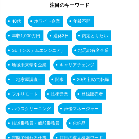
注目のキーワード
40代
ホワイト企業
年齢不問
年収1,000万円
週休3日
内定とりたい
SE（システムエンジニア）
地元の有名企業
地域未来牽引企業
キャリアチェンジ
土地家屋調査士
関東
20代 初めて転職
フルリモート
技術営業
登録販売者
ハウスクリーニング
声優マネージャー
鉄道乗務員・船舶乗務員
化粧品
定時で帰れる仕事
注目の求人検索ワード