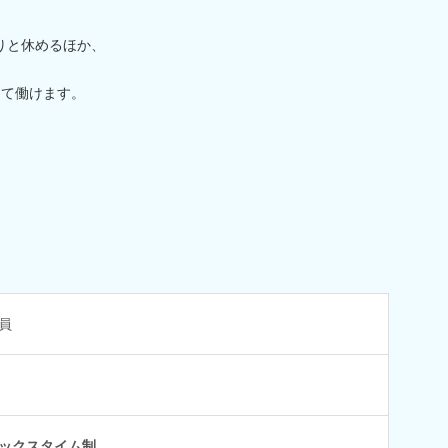
りと休めるほか、
けて働けます。
員
ックスタイム制