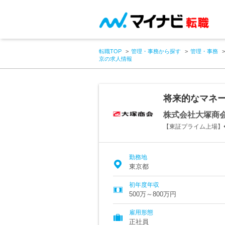
転職TOP
管理・事務から探す
管理・事務
京の求人情報
将来的なマネ
株式会社大塚商
【東証プライム上場】
勤務地
東京都
初年度年収
500万～800万円
雇用形態
正社員