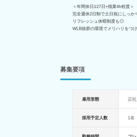
＜年間休日127日+残業4h程度＞
完全週休2日制で土日祝にしっか
リフレッシュ休暇制度も◎
WLB抜群の環境でメリハリをつ
募集要項
雇用形態
正社
採用予定人数
1名
勤務時間
フレ