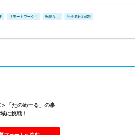
迎
リモートワーク可
転勤なし
完全週休2日制
K＞「たのめーる」の事
領域に挑戦！
募フォームへ進む