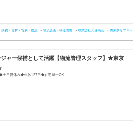
購買・資材・貿易・物流
物流企画・物流管理
株式会社大塚商会
将来的なマネー
ージャー候補として活躍【物流管理スタッフ】★東京
会
◆土日祝休み◆年休127日◆在宅週一OK