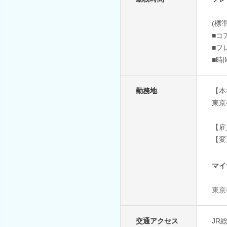
(標
■コ
■フ
■時
勤務地
【本
東京
【雇
【変
マイ
東京
交通アクセス
JR