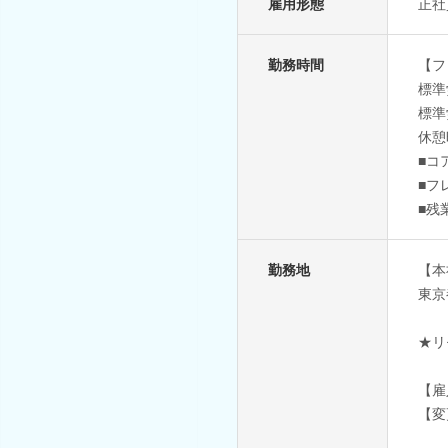
雇用形態
正社
勤務時間
【フ
標準
標準労
休憩
■コ
■フ
■残
勤務地
【本
東京
★リ
【雇
【変