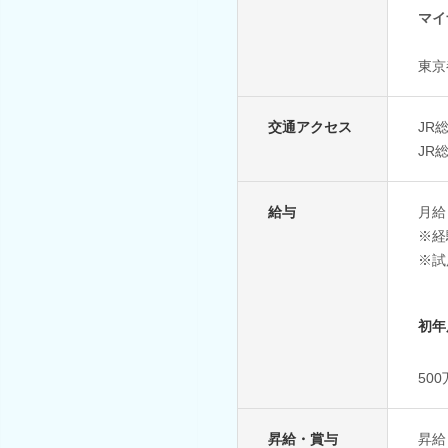
マイ
東京
交通アクセス
JR
JR
給与
月給
※経
※試
初年
50
昇給・賞与
昇給