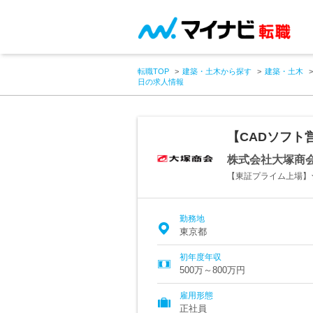
転職TOP
建築・土木から探す
建築・土木
日の求人情報
【CADソフト
株式会社大塚商
【東証プライム上場】
勤務地
東京都
初年度年収
500万～800万円
雇用形態
正社員