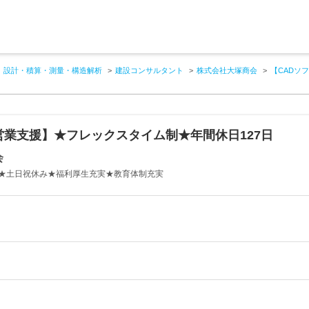
設計・積算・測量・構造解析
建設コンサルタント
株式会社大塚商会
【CADソ
営業支援】★フレックスタイム制★年間休日127日
会
★土日祝休み★福利厚生充実★教育体制充実