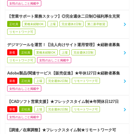
女性のおしごと掲載中
【営業サポート業務スタッフ】◎完全週休二日制◎福利厚生充実
正社員
業種未経験OK
上場
完全週休2日制
第二新卒歓迎
リモートワーク可
デジマツールを運営！【法人向けサイト運用管理】★経験者募集
新着
正社員
業種未経験OK
上場
完全週休2日制
リモートワーク可
女性のおしごと掲載中
Adobe製品/関連サービス【販売促進】★年休127日★経験者募集
新着
正社員
上場
完全週休2日制
リモートワーク可
女性のおしごと掲載中
【CADソフト営業支援】★フレックスタイム制★年間休日127日
新着
正社員
上場
完全週休2日制
リモートワーク可
女性のおしごと掲載中
【調達／在庫調整】★フレックスタイム制★リモートワーク可