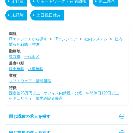
正社員
リモートワーク・在宅勤務
第二新卒
未経験
土日祝日休み
職種
ITエンジニアから探す
>
ITエンジニア
>
社内システム
>
社内
情報化戦略・推進
勤務地
東京都
千代田区
最寄り駅
飯田橋駅
水道橋駅
業種
ソフトウェア・情報処理
特徴
固定給25万円以上
オフィス内禁煙・分煙
年間休日120日以上
セキュリティ
業界経験者優遇
同じ職種の求人を探す
同じ業種の求人を探す