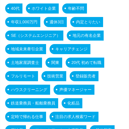
40代
ホワイト企業
年齢不問
年収1,000万円
週休3日
内定とりたい
SE（システムエンジニア）
地元の有名企業
地域未来牽引企業
キャリアチェンジ
土地家屋調査士
関東
20代 初めて転職
フルリモート
技術営業
登録販売者
ハウスクリーニング
声優マネージャー
鉄道乗務員・船舶乗務員
化粧品
定時で帰れる仕事
注目の求人検索ワード