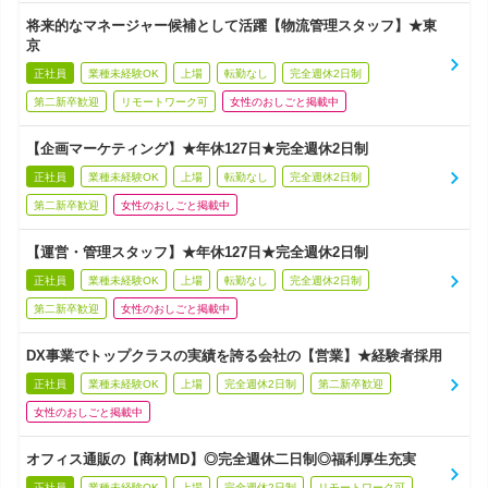
将来的なマネージャー候補として活躍【物流管理スタッフ】★東
京
正社員
業種未経験OK
上場
転勤なし
完全週休2日制
第二新卒歓迎
リモートワーク可
女性のおしごと掲載中
【企画マーケティング】★年休127日★完全週休2日制
正社員
業種未経験OK
上場
転勤なし
完全週休2日制
第二新卒歓迎
女性のおしごと掲載中
【運営・管理スタッフ】★年休127日★完全週休2日制
正社員
業種未経験OK
上場
転勤なし
完全週休2日制
第二新卒歓迎
女性のおしごと掲載中
DX事業でトップクラスの実績を誇る会社の【営業】★経験者採用
正社員
業種未経験OK
上場
完全週休2日制
第二新卒歓迎
女性のおしごと掲載中
オフィス通販の【商材MD】◎完全週休二日制◎福利厚生充実
正社員
業種未経験OK
上場
完全週休2日制
リモートワーク可