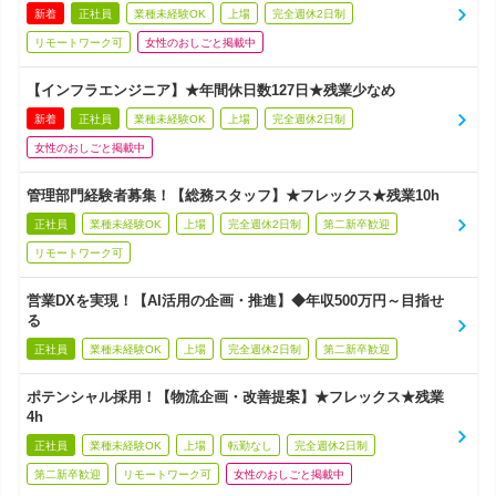
新着
正社員
業種未経験OK
上場
完全週休2日制
リモートワーク可
女性のおしごと掲載中
【インフラエンジニア】★年間休日数127日★残業少なめ
新着
正社員
業種未経験OK
上場
完全週休2日制
女性のおしごと掲載中
管理部門経験者募集！【総務スタッフ】★フレックス★残業10h
正社員
業種未経験OK
上場
完全週休2日制
第二新卒歓迎
リモートワーク可
営業DXを実現！【AI活用の企画・推進】◆年収500万円～目指せ
る
正社員
業種未経験OK
上場
完全週休2日制
第二新卒歓迎
ポテンシャル採用！【物流企画・改善提案】★フレックス★残業
4h
正社員
業種未経験OK
上場
転勤なし
完全週休2日制
第二新卒歓迎
リモートワーク可
女性のおしごと掲載中