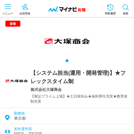
メニュー
会員登録
閲覧履歴
検索
新着
【システム担当(運用・開発管理)】★フ
レックスタイム制
株式会社大塚商会
【東証プライム上場】★土日祝休み★福利厚生充実★教育体
制充実
勤務地
東京都
初年度年収
500万～700万円