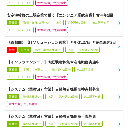
リモートワーク可
女性のおしごと掲載中
安定性抜群の上場企業で働く【エンジニア系総合職】賞与年2回
正社員
職種・業種未経験OK
上場
完全週休2日制
第二新卒歓迎
リモートワーク可
女性のおしごと掲載中
《首都圏》【ITソリューション営業】＊年休127日 ＊完全週休2日
新着
正社員
職種・業種未経験OK
上場
完全週休2日制
【インフラエンジニア】★経験者募集★在宅勤務実施中
正社員
上場
転勤なし
完全週休2日制
第二新卒歓迎
リモートワーク可
女性のおしごと掲載中
【システム（業種SI）営業】★経験者採用※神奈川募集
正社員
業種未経験OK
上場
完全週休2日制
第二新卒歓迎
女性のおしごと掲載中
【システム（業種SI）営業】★経験者採用※千葉募集
正社員
業種未経験OK
上場
完全週休2日制
第二新卒歓迎