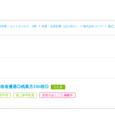
店営業・ルートセールス・MR
営業・企画営業（法人向け）
株式会社コジマ
東証
格者優遇◎残業月15h程◎
正社員
歴不問
第二新卒歓迎
女性のおしごと掲載中