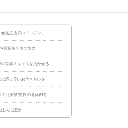
】知名度抜群の「コジマ」
プ+営業所全体で協力
での営業スタイルを活かせる
ズに応え長いお付き合いを
年4カ月実績/男性の育休例有
良法人に認定