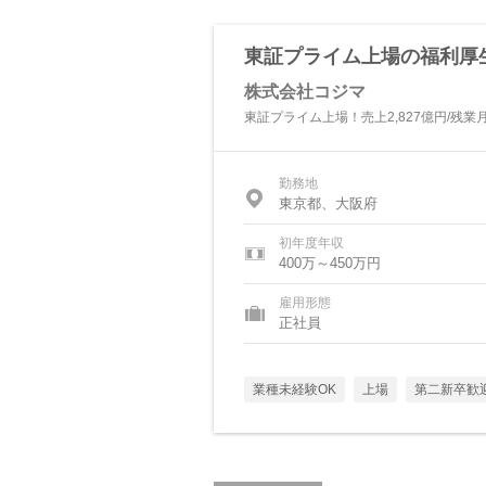
東証プライム上場の福利厚
株式会社コジマ
東証プライム上場！売上2,827億円/残業月
勤務地
東京都、大阪府
初年度年収
400万～450万円
雇用形態
正社員
業種未経験OK
上場
第二新卒歓