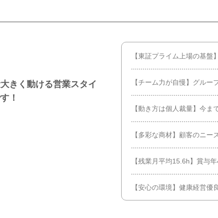
【東証プライム上場の基盤
【チーム力が自慢】グルー
量大きく動ける営業スタイ
です！
【動き方は個人裁量】今ま
【多彩な商材】顧客のニー
【残業月平均15.6h】賞与
【安心の環境】健康経営優