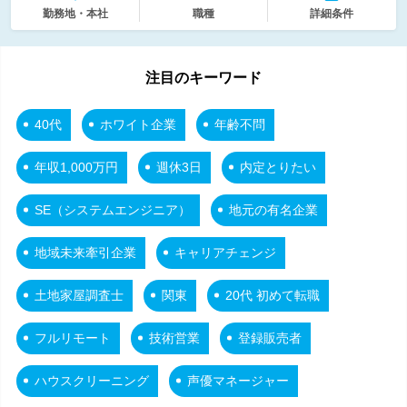
勤務地・本社
職種
詳細条件
注目のキーワード
40代
ホワイト企業
年齢不問
年収1,000万円
週休3日
内定とりたい
SE（システムエンジニア）
地元の有名企業
地域未来牽引企業
キャリアチェンジ
土地家屋調査士
関東
20代 初めて転職
フルリモート
技術営業
登録販売者
ハウスクリーニング
声優マネージャー