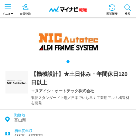
メニュー
会員登録
閲覧履歴
検索
【機械設計】★土日休み・年間休日120
日以上
エヌアイシ・オートテック株式会社
東証スタンダード上場／日本でいち早く工業用アルミ構造材
を開発
勤務地
富山県
初年度年収
438万～530万円