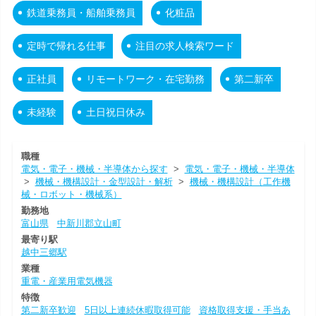
鉄道乗務員・船舶乗務員
化粧品
定時で帰れる仕事
注目の求人検索ワード
正社員
リモートワーク・在宅勤務
第二新卒
未経験
土日祝日休み
職種
電気・電子・機械・半導体から探す
>
電気・電子・機械・半導体
>
機械・機構設計・金型設計・解析
>
機械・機構設計（工作機
械・ロボット・機械系）
勤務地
富山県
中新川郡立山町
最寄り駅
越中三郷駅
業種
重電・産業用電気機器
特徴
第二新卒歓迎
5日以上連続休暇取得可能
資格取得支援・手当あ