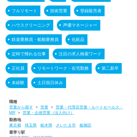
フルリモート
技術営業
登録販売者
ハウスクリーニング
声優マネージャー
鉄道乗務員・船舶乗務員
化粧品
定時で帰れる仕事
注目の求人検索ワード
正社員
リモートワーク・在宅勤務
第二新卒
未経験
土日祝日休み
職種
営業から探す
>
営業
>
営業・代理店営業・ルートセールス・
MR
>
営業・企画営業（法人向け）
勤務地
東京都
埼玉県
栃木県
さいたま市
板橋区
最寄り駅