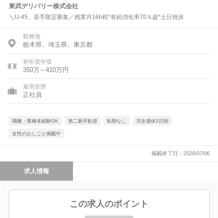
東武デリバリー株式会社
＼U-45、若手限定募集／残業月16h程*有給消化率70％超*土日祝休
勤務地
栃木県、埼玉県、東京都
初年度年収
350万～410万円
雇用形態
正社員
職種・業種未経験OK
第二新卒歓迎
転勤なし
完全週休2日制
女性のおしごと掲載中
掲載終了日：2026/07/06
求人情報
この求人のポイント