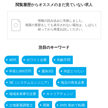
閲覧履歴からオススメのまだ見ていない求人
情報の読み込みに失敗しました。
画面の更新をしても表示されない場合は、しばらく
経ってから再度お試しください。
注目のキーワード
40代
ホワイト企業
年齢不問
年収1,000万円
週休3日
内定とりたい
SE（システムエンジニア）
地元の有名企業
地域未来牽引企業
キャリアチェンジ
土地家屋調査士
関東
20代 初めて転職