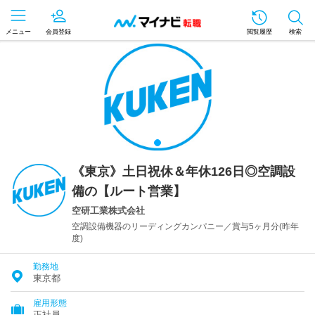
メニュー
会員登録
閲覧履歴
検索
《東京》土日祝休＆年休126日◎空調設
備の【ルート営業】
空研工業株式会社
空調設備機器のリーディングカンパニー／賞与5ヶ月分(昨年
度)
勤務地
東京都
雇用形態
正社員