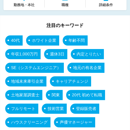
勤務地・本社
職種
詳細条件
注目のキーワード
40代
ホワイト企業
年齢不問
年収1,000万円
週休3日
内定とりたい
SE（システムエンジニア）
地元の有名企業
地域未来牽引企業
キャリアチェンジ
土地家屋調査士
関東
20代 初めて転職
フルリモート
技術営業
登録販売者
ハウスクリーニング
声優マネージャー