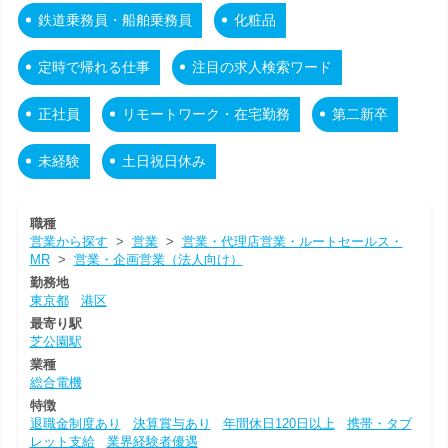
鉄道乗務員・船舶乗務員
化粧品
定時で帰れる仕事
注目の求人検索ワード
正社員
リモートワーク・在宅勤務
第二新卒
未経験
土日祝日休み
職種
営業から探す
>
営業
>
営業・代理店営業・ルートセールス・
MR
>
営業・企画営業（法人向け）
勤務地
東京都
港区
最寄り駅
芝公園駅
業種
総合電機
特徴
退職金制度あり
決算賞与あり
年間休日120日以上
携帯・タブ
レット支給
業界経験者優遇