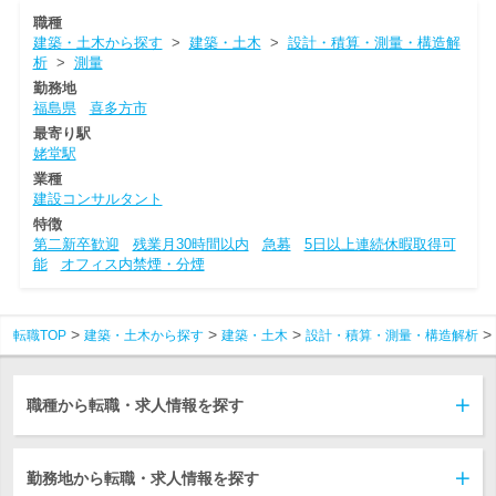
職種
建築・土木から探す
>
建築・土木
>
設計・積算・測量・構造解
析
>
測量
勤務地
福島県
喜多方市
最寄り駅
姥堂駅
業種
建設コンサルタント
特徴
第二新卒歓迎
残業月30時間以内
急募
5日以上連続休暇取得可
能
オフィス内禁煙・分煙
転職TOP
建築・土木から探す
建築・土木
設計・積算・測量・構造解析
職種から転職・求人情報を探す
勤務地から転職・求人情報を探す