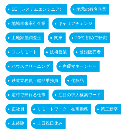
SE（システムエンジニア）
地元の有名企業
地域未来牽引企業
キャリアチェンジ
土地家屋調査士
関東
20代 初めて転職
フルリモート
技術営業
登録販売者
ハウスクリーニング
声優マネージャー
鉄道乗務員・船舶乗務員
化粧品
定時で帰れる仕事
注目の求人検索ワード
正社員
リモートワーク・在宅勤務
第二新卒
未経験
土日祝日休み