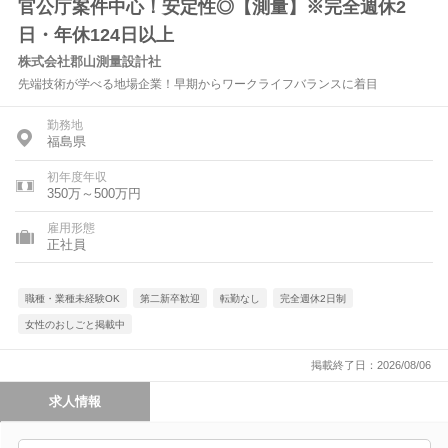
官公庁案件中心！安定性◎【測量】※完全週休2
日・年休124日以上
株式会社郡山測量設計社
先端技術が学べる地場企業！早期からワークライフバランスに着目
勤務地
福島県
初年度年収
350万～500万円
雇用形態
正社員
職種・業種未経験OK
第二新卒歓迎
転勤なし
完全週休2日制
女性のおしごと掲載中
掲載終了日：2026/08/06
求人情報