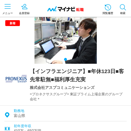
メニュー
会員登録
閲覧履歴
検索
新着
【インフラエンジニア】■年休123日■客
先常駐無■福利厚生充実
株式会社アスプコミュニケーションズ
<プロネクサスグループ> 東証プライム上場企業のグループ
会社＊
勤務地
富山県
初年度年収
410万～650万円