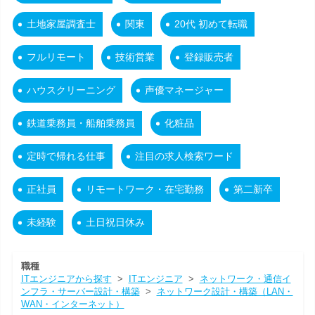
土地家屋調査士
関東
20代 初めて転職
フルリモート
技術営業
登録販売者
ハウスクリーニング
声優マネージャー
鉄道乗務員・船舶乗務員
化粧品
定時で帰れる仕事
注目の求人検索ワード
正社員
リモートワーク・在宅勤務
第二新卒
未経験
土日祝日休み
職種
ITエンジニアから探す
>
ITエンジニア
>
ネットワーク・通信イ
ンフラ・サーバー設計・構築
>
ネットワーク設計・構築（LAN・
WAN・インターネット）