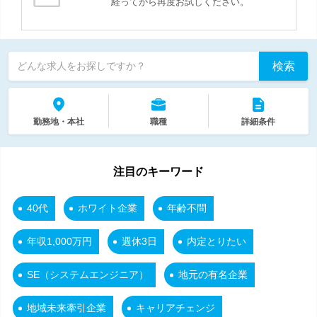
経ってから再度お試しください。
検索
どんな求人をお探しですか？
勤務地・本社
職種
詳細条件
注目のキーワード
40代
ホワイト企業
年齢不問
年収1,000万円
週休3日
内定とりたい
SE（システムエンジニア）
地元の有名企業
地域未来牽引企業
キャリアチェンジ