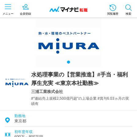
メニュー
会員登録
閲覧履歴
検索
水処理事業の【営業推進】#手当・福利
厚生充実 ≪東京本社勤務≫
三浦工業株式会社
#"連結売上規模2,500億円超"の上場企業 #賞与6.03ヵ月の実
績有
勤務地
東京都
初年度年収
600万～800万円