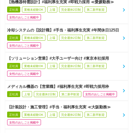
【熱機器特需設計】#福利厚生充実 #即戦力採用 ≪愛媛勤務≫
正社員
業種未経験OK
上場
完全週休2日制
第二新卒歓迎
女性のおしごと掲載中
冷却システムの【設計職】#手当・福利厚生充実 #年間休日125日
正社員
業種未経験OK
上場
完全週休2日制
第二新卒歓迎
女性のおしごと掲載中
【ソリューション営業】#大手ユーザー向け #東京本社採用
正社員
業種未経験OK
上場
完全週休2日制
第二新卒歓迎
女性のおしごと掲載中
メディカル機器の【営業職】#福利厚生充実 #即戦力採用枠
正社員
上場
完全週休2日制
第二新卒歓迎
女性のおしごと掲載中
【計装設計・施工管理】#手当・福利厚生充実 ≪大阪勤務≫
正社員
業種未経験OK
上場
完全週休2日制
第二新卒歓迎
女性のおしごと掲載中