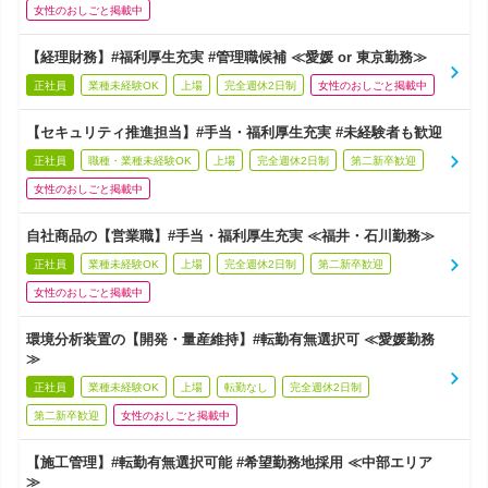
女性のおしごと掲載中
【経理財務】#福利厚生充実 #管理職候補 ≪愛媛 or 東京勤務≫
正社員
業種未経験OK
上場
完全週休2日制
女性のおしごと掲載中
【セキュリティ推進担当】#手当・福利厚生充実 #未経験者も歓迎
正社員
職種・業種未経験OK
上場
完全週休2日制
第二新卒歓迎
女性のおしごと掲載中
自社商品の【営業職】#手当・福利厚生充実 ≪福井・石川勤務≫
正社員
業種未経験OK
上場
完全週休2日制
第二新卒歓迎
女性のおしごと掲載中
環境分析装置の【開発・量産維持】#転勤有無選択可 ≪愛媛勤務
≫
正社員
業種未経験OK
上場
転勤なし
完全週休2日制
第二新卒歓迎
女性のおしごと掲載中
【施工管理】#転勤有無選択可能 #希望勤務地採用 ≪中部エリア
≫