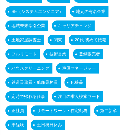
SE（システムエンジニア）
地元の有名企業
地域未来牽引企業
キャリアチェンジ
土地家屋調査士
関東
20代 初めて転職
フルリモート
技術営業
登録販売者
ハウスクリーニング
声優マネージャー
鉄道乗務員・船舶乗務員
化粧品
定時で帰れる仕事
注目の求人検索ワード
正社員
リモートワーク・在宅勤務
第二新卒
未経験
土日祝日休み