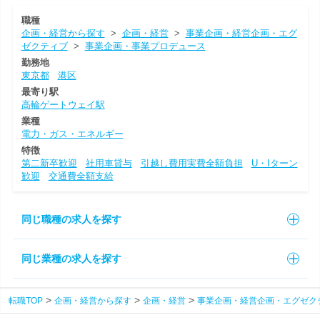
職種
企画・経営から探す
>
企画・経営
>
事業企画・経営企画・エグ
ゼクティブ
>
事業企画・事業プロデュース
勤務地
東京都
港区
最寄り駅
高輪ゲートウェイ駅
業種
電力・ガス・エネルギー
特徴
第二新卒歓迎
社用車貸与
引越し費用実費全額負担
U・Iターン
歓迎
交通費全額支給
同じ職種の求人を探す
同じ業種の求人を探す
転職TOP
企画・経営から探す
企画・経営
事業企画・経営企画・エグゼク