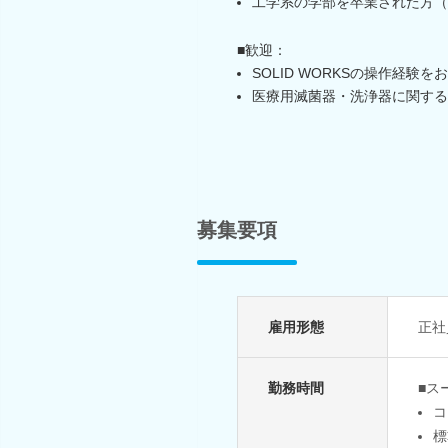
工学系の学部を卒業された方（
■歓迎：
SOLID WORKSの操作経験を
医療用滅菌器・洗浄器に関する
募集要項
雇用形態
正社
勤務時間
■ス
コ
標