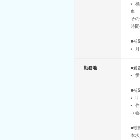
標
東 
その
時間
■補
月
勤務地
■愛
愛
■補
U
住
（会
■転
本求