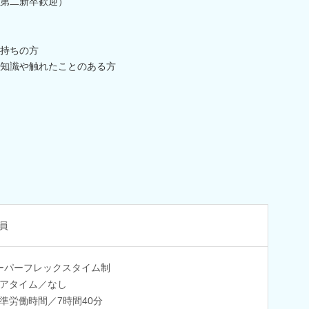
第二新卒歓迎）
お持ちの方
知識や触れたことのある方
員
ーパーフレックスタイム制
アタイム／なし
準労働時間／7時間40分