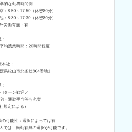
準的な勤務時間例
京：8:50～17:50（休憩80分）
他：8:30～17:30（休憩80分）
外労働有無：有
足：
平均残業時間：20時間程度
媛本社：
媛県松山市北条辻864番地1
足：
・Iターン歓迎／
宅・通勤手当等も充実
社規定による）
勤の可能性：選択によっては有
人では、転勤有無の選択が可能です。