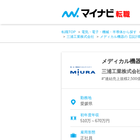
転職TOP
電気・電子・機械・半導体から探す
三浦工業株式会社
メディカル機器の【設計職
メディカル機器
三浦工業株式会
#"連結売上規模2,50
勤務地
愛媛県
初年度年収
510万～670万円
雇用形態
正社員